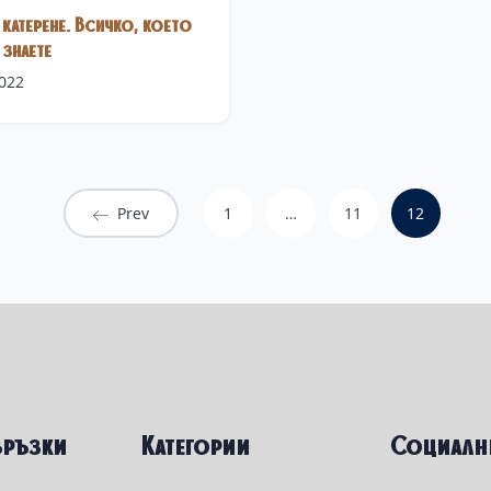
катерене. Всичко, което
 знаете
022
Prev
1
…
11
12
връзки
Категории
Социалн