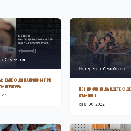
о,
Семейство
Интересно,
Семейство
а: какво да направим при
емпература
Пет причини да идете с де
022
къмпинг
юни 30, 2022