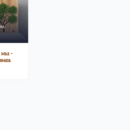
ам,
 мъх –
имата