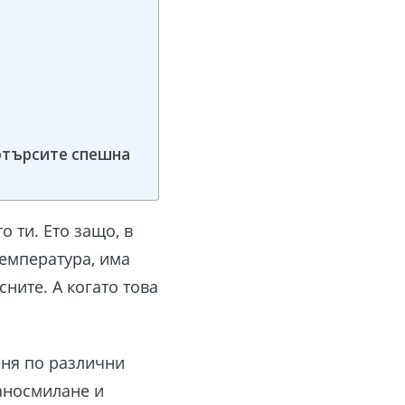
потърсите спешна
о ти. Ето защо, в
температура, има
сните. А когато това
еня по различни
раносмилане и