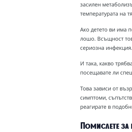
засилен метаболизъ
температурата на т
Ако детето ви има 
лошо. Всъщност тов
сериозна инфекция
И така, какво трябв
посещавате ли спеш
Това зависи от възр
симптоми, съпътства
реагирате в подобн
Помислете за 