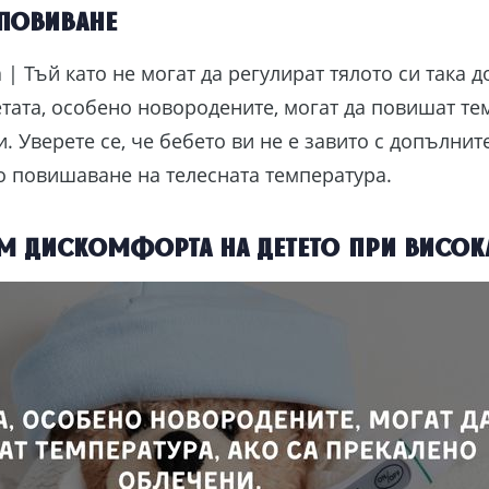
повиване
| Тъй като не могат да регулират тялото си така до
етата, особено новородените, могат да повишат тем
. Уверете се, че бебето ви не е завито с допълнит
до повишаване на телесната температура.
м дискомфорта на детето при висок