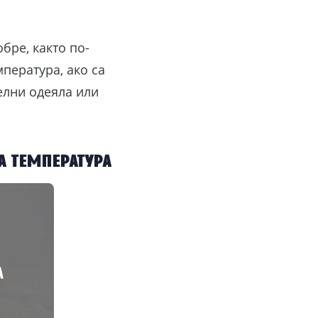
бре, както по-
пература, ако са
елни одеяла или
а температура