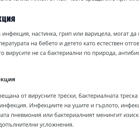
кция
 инфекция, настинка, грип или варицела, могат да
ературата на бебето и детето като естествен отго
то вирусите не са бактериални по природа, антиби
екция
рещана от вирусните трески, бактериалната треска
инфекция. Инфекциите на ушите и гърлото, инфек
ата пневмония или бактериалният менингит изиск
 допълнителни усложнения.