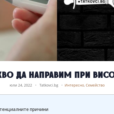
акво да направим при висо
юли 24, 2022
•
Tatkovci.bg
•
Интересно
,
Семейство
отенциалните причини