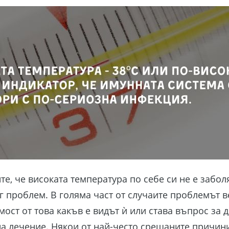
е, че високата температура по себе си не е забол
уг проблем. В голяма част от случаите проблемът 
ост от това какъв е видът ѝ или става въпрос за д
а лечение. Някои от най-често срещаните причини