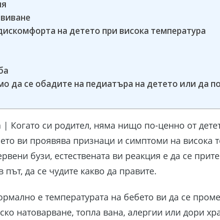
ия
овиване
дискомфорта на детето при висока температура
ба
мо да се обадите на педиатъра на детето или да 
| Когато си родител, няма нищо по-ценно от детет
бето ви проявява признаци и симптоми на висока 
рвени бузи, естествената ви реакция е да се прите
в път, да се чудите какво да правите.
Нормално е температурата на бебето ви да се пром
ско натоварване, топла вана, алергии или дори х