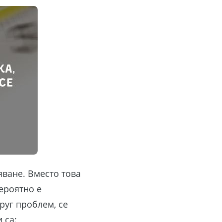
яване. Вместо това
вероятно е
руг проблем, се
 са: