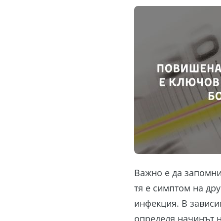
Важно е да запомнит
тя е симптом на др
инфекция. В зависим
определя начинът н