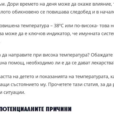
м. Дори времето на деня може да окаже влияние, 
ялото обикновено се повишава следобед и в начал
повишена температура – 38ºC или по-висока- това 
а може да е ключов индикатор, че имунната систем
.
а да направите при висока температура? Обаждате л
на помощ, необходимо ли е да се дават лекарства
астта на детето и показанията на температурата, к
щи състоянието му. Прочетете тази статия, за да 
и ситуации.
потенциалните причини