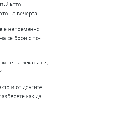
тъй като
ото на вечерта.
не е непременно
а се бори с по-
и се на лекаря си,
?
акто и от другите
разберете как да