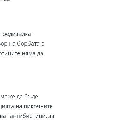
 предизвикат
вор на борбата с
отиците няма да
 може да бъде
цията на пикочните
ват антибиотици, за