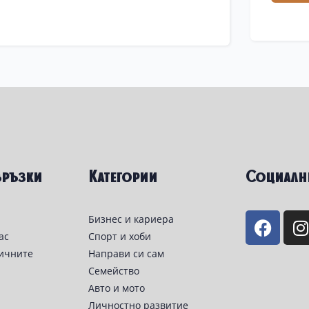
връзки
Категории
Социалн
Бизнес и кариера
ас
Спорт и хоби
личните
Направи си сам
Семейство
Авто и мото
Личностно развитие