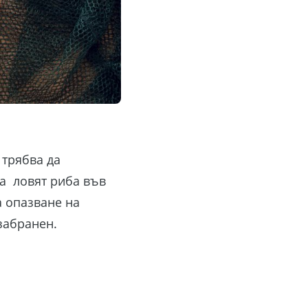
 трябва да
да ловят риба във
а опазване на
забранен.