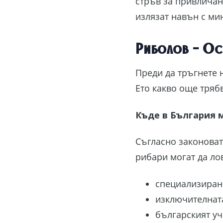
стръв за привличан
излязат навън с ми
Риболов – Ос
Преди да тръгнете н
Ето какво още тряб
Къде в България 
Съгласно законоват
рибари могат да лов
специализирани
изключителнат
българският уч