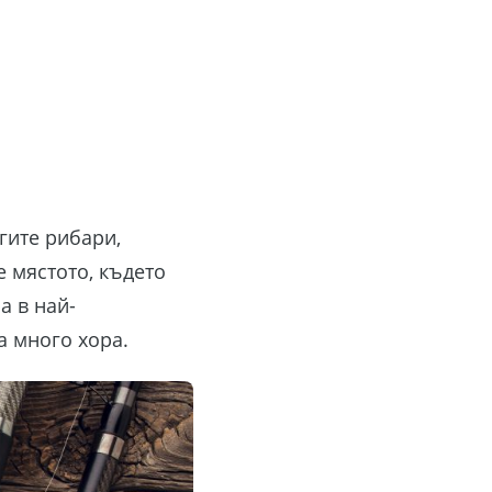
гите рибари,
е мястото, където
а в най-
а много хора.