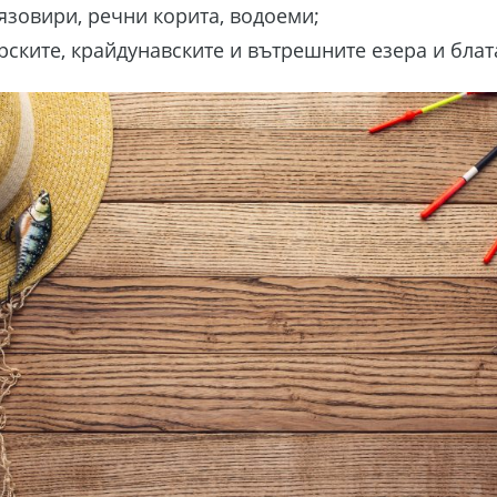
язовири, речни корита, водоеми;
рските, крайдунавските и вътрешните езера и блат