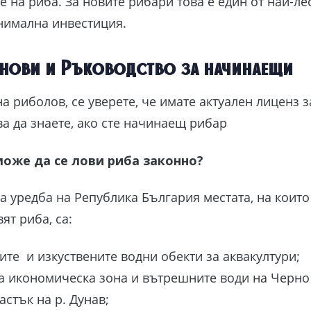
е на риба. За новите рибари това е един от най-ле
нимална инвестиция.
нови и Ръководство за начинаещи
а риболов, се уверете, че имате актуален лиценз з
ва да знаете, ако сте начинаещ рибар
може да се лови риба законно?
а уредба на Република България местата, на коит
ят риба, са:
те и изкуствените водни обекти за аквакултури;
а икономическа зона и вътрешните води на Черно
астък на р. Дунав;