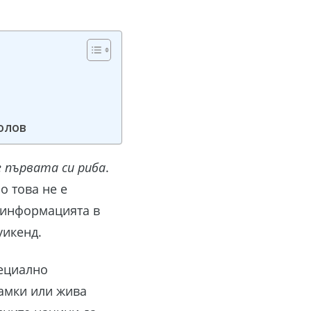
болов
е първата си риба
.
о това не е
 информацията в
уикенд.
пециално
мамки или жива