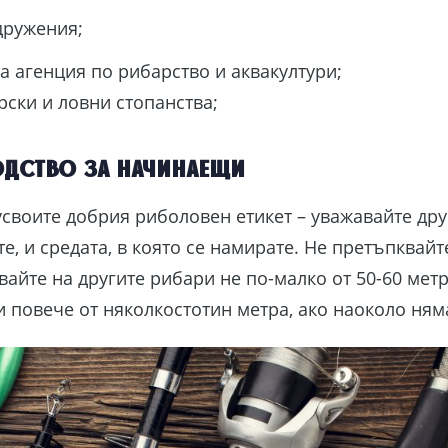
дружения;
 агенция по рибарство и аквакултури;
ски и ловни стопанства;
одство за начинаещи
усвоите добрия риболовен етикет – уважавайте дру
те, и средата, в която се намирате. Не претъпквайт
вайте на другите рибари не по-малко от 50-60 метр
и повече от няколкостотин метра, ако наоколо ням