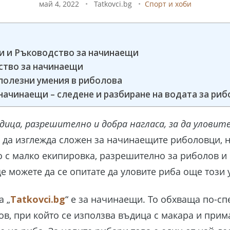
май 4, 2022
•
Tatkovci.bg
•
Спорт и хоби
и и Ръководство за начинаещи
ство за начинаещи
полезни умения в риболова
начинаещи – следене и разбиране на водата за ри
дица, разрешително и добра нагласа, за да уловит
 да изглежда сложен за начинаещите риболовци, н
 с малко екипировка, разрешително за риболов и
е можете да се опитате да уловите риба още този 
а „
Tatkovci.bg
“ e за начинаещи. То обхваща по-с
в, при който се използва въдица с макара и при