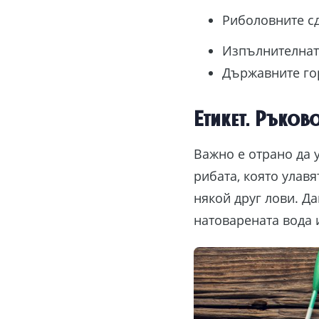
Риболовните с
Изпълнителната
Държавните гор
Етикет. Ръков
Важно е отрано да 
рибата, която улавя
някой друг лови. Да
натоварената вода 