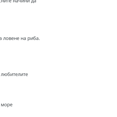
сните начини да
а ловене на риба.
о любителите
 море