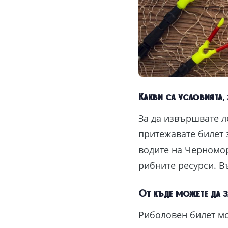
Какви са условията,
За да извършвате л
притежавате билет 
водите на Черномор
рибните ресурси. В
От къде можете да з
Риболовен билет мо