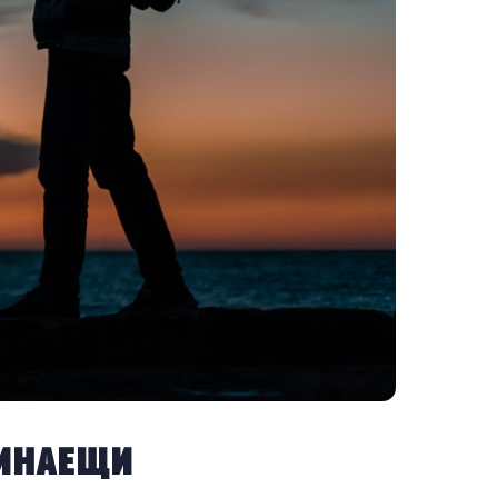
инаещи