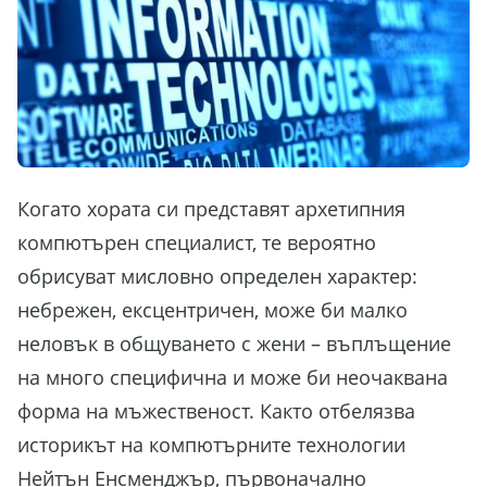
Когато хората си представят архетипния
компютърен специалист, те вероятно
обрисуват мисловно определен характер:
небрежен, ексцентричен, може би малко
неловък в общуването с жени – въплъщение
на много специфична и може би неочаквана
форма на мъжественост. Както отбелязва
историкът на компютърните технологии
Нейтън Енсменджър, първоначално