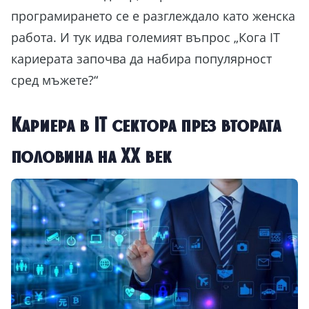
програмирането се е разглеждало като женска
работа. И тук идва големият въпрос „Кога IT
кариерата започва да набира популярност
сред мъжете?“
Кариера в IT сектора през втората
половина на ХХ век