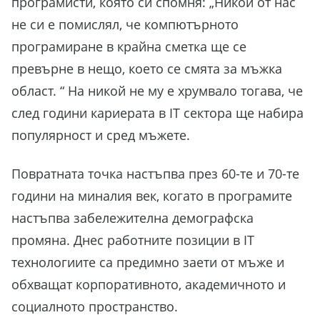
програмисти, която си спомня: „Никой от нас
не си е помислял, че компютърното
програмиране в крайна сметка ще се
превърне в нещо, което се смята за мъжка
област. “ На никой не му е хрумвало тогава, че
след години кариерата в IT сектора ще набира
популярност и сред мъжете.
Повратната точка настъпва през 60-те и 70-те
години на миналия век, когато в програмите
настъпва забележителна демографска
промяна. Днес работните позиции в IT
технологиите са предимно заети от мъже и
обхващат корпоративното, академичното и
социалното пространство.