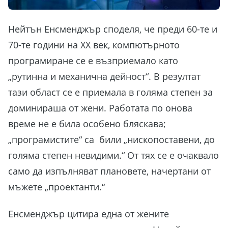
Нейтън Енсменджър споделя, че преди 60-те и
70-те години на ХХ век, компютърното
програмиране се е възприемало като
„рутинна и механична дейност“. В резултат
тази област се е приемала в голяма степен за
доминираша от жени. Работата по онова
време не е била особено бляскава;
„програмистите“ са били „нископоставени, до
голяма степен невидими.“ От тях се е очаквало
само да изпълняват плановете, начертани от
мъжете „проектанти.“
Енсменджър цитира една от жените