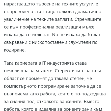
нарастващото търсене на техните услуги, е
съпроводено със също толкова драматично
увеличение на техните заплати. Стремящите
се към професионална реализация мъже
искаха да се включат. Nо не искаха да бъдат
свързвани с нископоставени служители по
кодиране.
Така кариерата в IT индустрията става
печеливша за мъжете. Стереотипите за тази
област се променят до такава степен, че
компютърното програмиране започна да се
възприема като работа, която е по-подходяща
за силния пол, отколкото за жените. Вместо
работа, която е идеална за ориентирани към