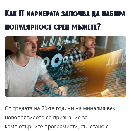
Как IT кариерата започва да набира
популярност сред мъжете?
От средата на 70-те години на миналия век
новопоявилото се признание за
компютърните програмисти, съчетано с