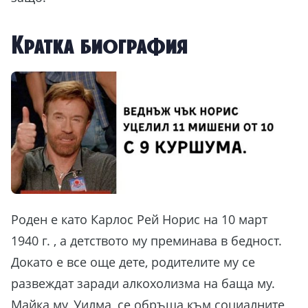
Кратка биография
Роден е като Карлос Рей Норис на 10 март
1940 г. , а детството му преминава в бедност.
Докато е все още дете, родителите му се
развеждат заради алкохолизма на баща му.
Майка му, Уилма, се обръща към социалните