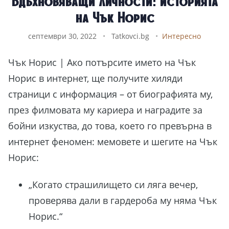
Вдъхновяващи личности: историята
на Чък Норис
септември 30, 2022
•
Tatkovci.bg
•
Интересно
Чък Норис | Ако потърсите името на Чък
Норис в интернет, ще получите хиляди
страници с информация – от биографията му,
през филмовата му кариера и наградите за
бойни изкуства, до това, което го превърна в
интернет феномен: мемовете и шегите на Чък
Норис:
„Когато страшилището си ляга вечер,
проверява дали в гардероба му няма Чък
Норис.“