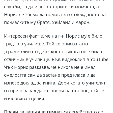
служби, за да издържа трите си момчета, а
Норис се заема да помага за отглеждането на
по-малките му братя, Уейланд и Аарон.
Интересен факт е, че на г-н Норис му е било
трудно в училище. Той се описва като
„срамежливото дете, което никога не е било
отличник в училище. Във видеоклип в YouTube
Чък Норис разказва, че никога не е имал
смелостта сам да застане пред класа и да
изнесе доклад за книга. Дори когато учителят
го призовавал да отговори на въпрос, той се
изчервявал целия.
Преди да завърши гимназия семейството се