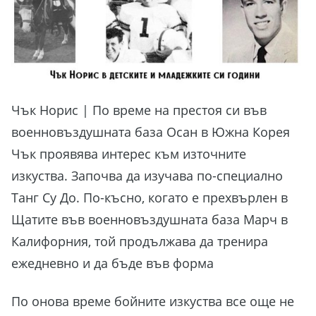
Чък Норис | По време на престоя си във
военновъздушната база Осан в Южна Корея
Чък проявява интерес към източните
изкуства. Започва да изучава по-специално
Танг Су До. По-късно, когато е прехвърлен в
Щатите във военновъздушната база Марч в
Калифорния, той продължава да тренира
ежедневно и да бъде във форма
По онова време бойните изкуства все още не