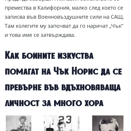
премества в Калифорния, малко след което се
записва във Военновъздушните сили на САЩ.
Там колегите му започват да го наричат „Чък“
и това име се затвърждава.
Как бойните изкуства
помагат на Чък Норис да се
превърне във вдъхновяваща
личност за много хора