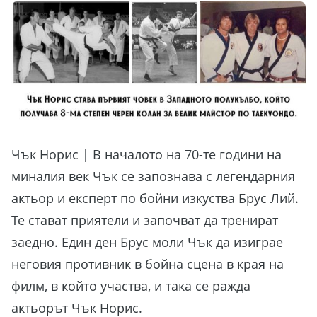
Чък Норис | В началото на 70-те години на
миналия век Чък се запознава с легендарния
актьор и експерт по бойни изкуства Брус Лий.
Те стават приятели и започват да тренират
заедно. Един ден Брус моли Чък да изиграе
неговия противник в бойна сцена в края на
филм, в който участва, и така се ражда
актьорът Чък Норис.