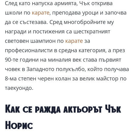
След като напуска армията, Чък открива
школи по
карате
, преподава уроци и започва
да се състезава. Сред многобройните му
награди и постижения са шесткратният
световен шампион по
карате
за
професионалисти в средна категория, а през
90-те години на миналия век става първият
човек в Западното полукълбо, който получава
8-ма степен черен колан за велик майстор по
таекуондо.
Как се ражда актьорът Чък
Норис