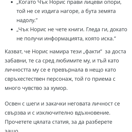
„Когато Чък Норис прави лицеви опори,
той не се издига нагоре, а бута земята
надолу.“
„Чък Норис не чете книги. Гледа ги, докато
не получи информацията, която иска.“
Казват, че Норис намира тези „факти“ за доста
забавни, те са сред любимите му, и тъй като
личността му се е превърнала в нещо като
свръхестествен персонаж, той го приема с
много чувство за хумор.
Освен с шеги и закачки неговата личност се
свързва и с изключително вдъхновение.
Прочетете цялата статия, за да разберете
защо.