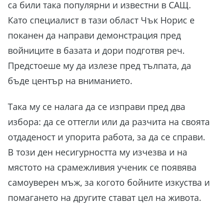
са били така популярни и известни в САЩ.
Като специалист в тази област Чък Норис е
поканен да направи демонстрация пред
войниците в базата и дори подготвя реч.
Предстоеше му да излезе пред тълпата, да
бъде център на вниманието.
Така му се налага да се изправи пред два
избора: да се оттегли или да разчита на своята
отдаденост и упорита работа, за да се справи.
В този ден несигурността му изчезва и на
мястото на срамежливия ученик се появява
самоуверен мъж, за когото бойните изкуства и
помагането на другите стават цел на живота.