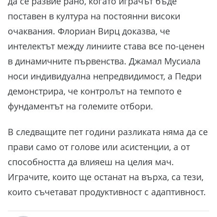
да се развие рано, когато играчът бъде
поставен в култура на постоянни високи
очаквания. Флориан Вирц доказва, че
интелектът между линиите става все по-ценен
в динамичните първенства. Джамал Мусиала
носи индивидуална непредвидимост, а Педри
демонстрира, че контролът на темпото е
фундаментът на големите отбори.
В следващите пет години разликата няма да се
прави само от голове или асистенции, а от
способността да влияеш на целия мач.
Играчите, които ще останат на върха, са тези,
които съчетават продуктивност с адаптивност.