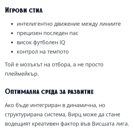
СТЪПКА
, ще откриеш в нашето
БЕЗПЛАТНО
Игрови стил
ръководство!
интелигентно движение между линиите
прецизен последен пас
Вземи още сега!
висок футболен IQ
контрол на темпото
Той е мозъкът на отбора, а не просто
плеймейкър.
Оптимална среда за развитие
Ако бъде интегриран в динамична, но
структурирана система, Вирц може да стане
водещият креативен фактор във Висшата лига.