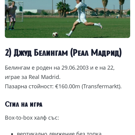
2) Джуд Белингам (Реал Мадрид)
Белингам е роден на 29.06.2003 и е на 22,
играе за Real Madrid.
Пазарна стойност: €160.00m (Transfermarkt).
Стил на игра
Box-to-box халф със:
вертикално движение без топка