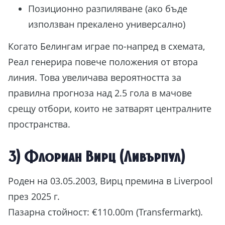
Позиционно разпиляване (ако бъде
използван прекалено универсално)
Когато Белингам играе по-напред в схемата,
Реал генерира повече положения от втора
линия. Това увеличава вероятността за
правилна прогноза над 2.5 гола в мачове
X
срещу отбори, които не затварят централните
ТЪРСИШ ЛИ
пространства.
ВДЪХНОВЕНИЕ ЗА
ЗАШЕМЕТЯВАЩИ
3) Флориан Вирц (Ливърпул)
„НАПРАВИ СИ САМ“
Роден на 03.05.2003, Вирц премина в Liverpool
ПРОЕКТИ?
през 2025 г.
20 ЛЕСНИ проекта,
представени
СТЪПКА ПО
Пазарна стойност: €110.00m (Transfermarkt).