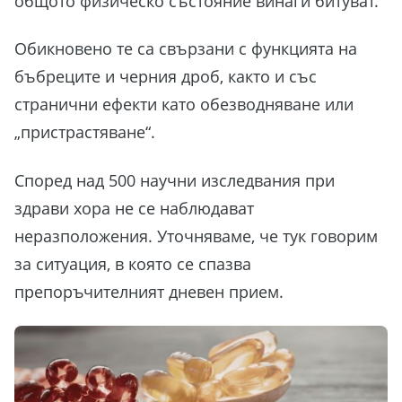
общото физическо състояние винаги битуват.
Обикновено те са свързани с функцията на
бъбреците и черния дроб, както и със
странични ефекти като обезводняване или
„пристрастяване“.
Според над 500 научни изследвания при
здрави хора не се наблюдават
неразположения. Уточняваме, че тук говорим
за ситуация, в която се спазва
препоръчителният дневен прием.