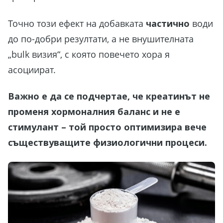
Точно този ефект на добавката
частично
води
до по-добри резултати, а не внушителната
„bulk визия“, с която повечето хора я
асоциират.
Важно е да се подчертае, че креатинът не
променя хормоналния баланс и не е
стимулант – той просто оптимизира вече
съществуващите физиологични процеси.