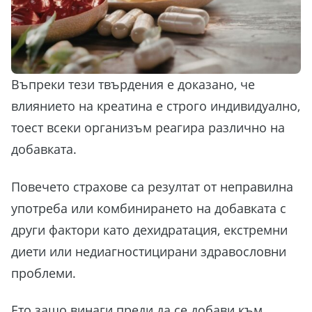
Въпреки тези твърдения е доказано, че
влиянието на креатина е строго индивидуално,
тоест всеки организъм реагира различно на
добавката.
Повечето страхове са резултат от неправилна
употреба или комбинирането на добавката с
други фактори като дехидратация, екстремни
диети или недиагностицирани здравословни
проблеми.
Ето защо винаги преди да се добави към