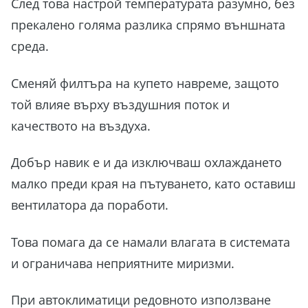
След това настрой температурата разумно, без
прекалено голяма разлика спрямо външната
среда.
Сменяй филтъра на купето навреме, защото
той влияе върху въздушния поток и
качеството на въздуха.
Добър навик е и да изключваш охлаждането
малко преди края на пътуването, като оставиш
вентилатора да поработи.
Това помага да се намали влагата в системата
и ограничава неприятните миризми.
При автоклиматици редовното използване