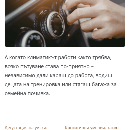
А когато климатикът работи както трябва,
всяко пътуване става по-приятно –
независимо дали караш до работа, водиш
децата на тренировка или стягаш багажа за
семейна почивка.
Дегустация на уиски:
Когнитивни умения: какво