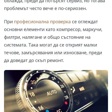
охлажда, преди да потърсят сервиз, но тогава
проблемът често вече е по-сериозен.
При
професионална проверка
се оглеждат
основни елементи като компресор, маркучи,
филтри, налягане и общо състояние на
системата. Така могат да се открият малки
течове, замърсявания или износване, преди
да доведат до скъп ремонт.