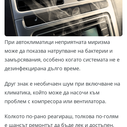
При автоклиматици неприятната миризма
може да показва натрупване на бактерии и
замърсявания, особено когато системата не е
дезинфекцирана дълго време.
Друг знак е необичаен шум при включване на
климатика, който може да насочи към
проблем с компресора или вентилатора.
Колкото по-рано реагираш, толкова по-голям
е шансът ремонтът да бъде лек и достъпен.