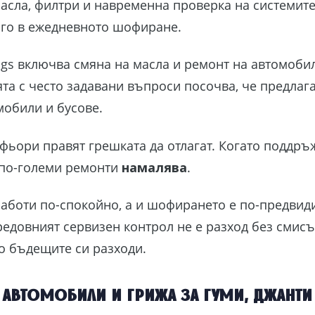
асла, филтри и навременна проверка на системите,
ого в ежедневното шофиране.
ings включва смяна на масла и ремонт на автомоби
ията с често задавани въпроси посочва, че предлаг
мобили и бусове.
фьори правят грешката да отлагат. Когато поддръ
 по-големи ремонти
намалява
.
работи по-спокойно, а и шофирането е по-предвид
редовният сервизен контрол не е разход без смисъ
о бъдещите си разходи.
автомобили и грижа за гуми, джанти 