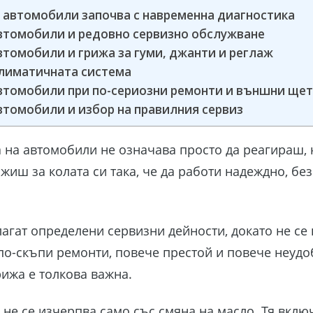
автомобили започва с навременна диагностика
втомобили и редовно сервизно обслужване
томобили и грижа за гуми, джанти и реглаж
климатичната система
втомобили при по-сериозни ремонти и външни ще
томобили и избор на правилния сервиз
 на автомобили не означава просто да реагираш, 
ижиш за колата си така, че да работи надеждно, бе
гат определени сервизни дейности, докато не се 
 по-скъпи ремонти, повече престой и повече неуд
рижа е толкова важна.
не се изчерпва само със смяна на масло. Тя вклю