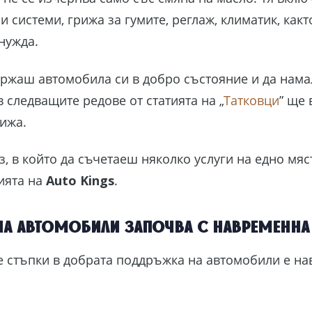
 системи, грижа за гумите, реглаж, климатик, как
нужда.
ржаш автомобила си в добро състояние и да нама
 следващите редове от статията на „
Татковци
” ще
ижа.
з, в който да съчетаеш няколко услуги на едно мя
ията на
Auto Kings
.
а автомобили започва с навременна
е стъпки в добрата поддръжка на автомобили е н