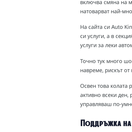
включва смяна на м
натоварват най-мн
На сайта си Auto K
си услуги, а в секц
услуги за леки авто
Точно тук много шо
навреме, рискът от
Освен това колата 
активно всеки ден, 
управляваш по-умн
Поддръжка на 