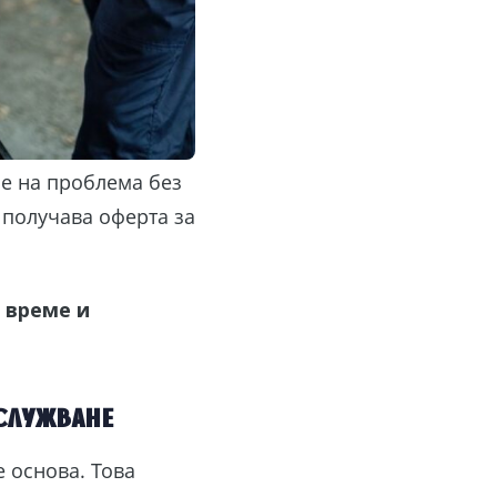
не на проблема без
т получава оферта за
 време и
служване
 основа. Това