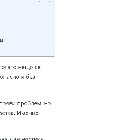
ти
когато нещо се
зопасно и без
появи проблем, но
обства. Именно
чва диагностика,