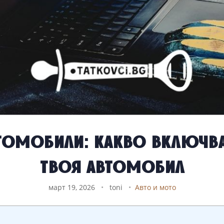
томобили: какво включва 
твоя автомобил
март 19, 2026
•
toni
•
Авто и мото