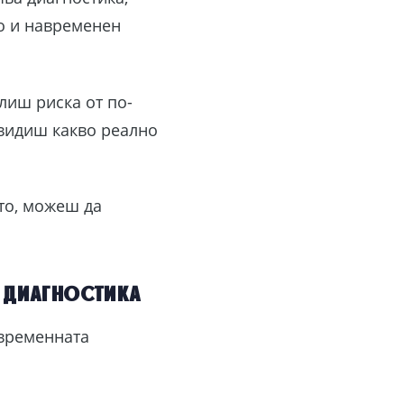
то и навременен
лиш риска от по-
 видиш какво реално
сто, можеш да
 диагностика
авременната