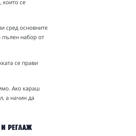
 които се
ли сред основните
а пълен набор от
жката се прави
имо. Ако караш
л, а начин да
и реглаж