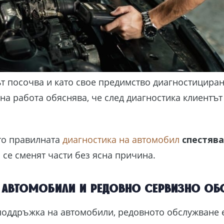
ът посочва и като свое предимство диагностицира
 на работа обяснява, че след диагностика клиентъ
то правилната
диагностика на автомобил
спестява
 се сменят части без ясна причина.
 автомобили и редовно сервизно об
поддръжка на автомобили, редовното обслужване е