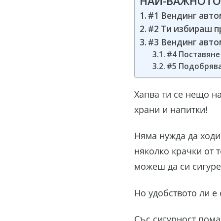
НАЙ-ВАЖНОТО
#1 Вендинг авто
#2 Ти избираш п
#3 Вендинг авто
#4 Поставяне
#5 Подобрява
Хапва ти се нещо н
храни и напитки!
Няма нужда да ходи
няколко крачки от 
можеш да си сигуре
Но удобството ли е
Със сигурност пома