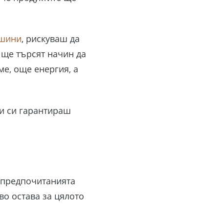
ашини
, рискуваш да
 ще търсят начин да
ме, още енергия, а
ти си гарантираш
в предпочитанията
кво остава за цялото