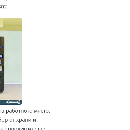
ята.
на работното място.
бор от храни и
 че продуктите ще