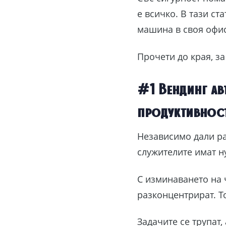
е всичко. В тази ст
машина в своя офи
Прочети до края, з
#1 Вендинг ав
продуктивнос
Независимо дали ра
служителите имат н
С изминаването на ч
разконцентрират. Т
Задачите се трупат