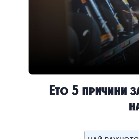
Ето 5 причини з
н