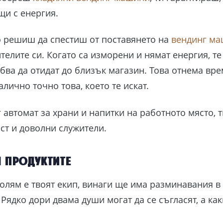
щи с енергия.
ко решиш да спестиш от поставянето на
вендинг м
елите си. Когато са изморени и нямат енергия, те
бва да отидат до близък магазин. Това отнема вре
лично точно това, което те искат.
 автомат за храни и напитки на работното място, 
ст и доволни служители.
 продуктите
олям е твоят екип, винаги ще има разминавания 
 Рядко дори двама души могат да се съгласят, а ка