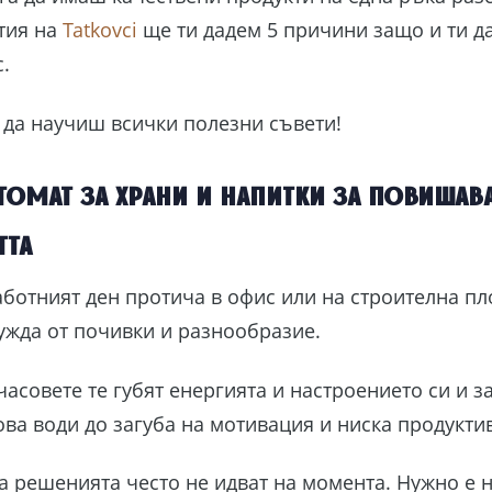
атия на
Tatkovci
ще ти дадем 5 причини защо и ти д
с.
а да научиш всички полезни съвети!
томат за храни и напитки за повишав
тта
ботният ден протича в офис или на строителна пл
ужда от почивки и разнообразие.
асовете те губят енергията и настроението си и з
ова води до загуба на мотивация и ниска продукти
, а решенията често не идват на момента. Нужно е