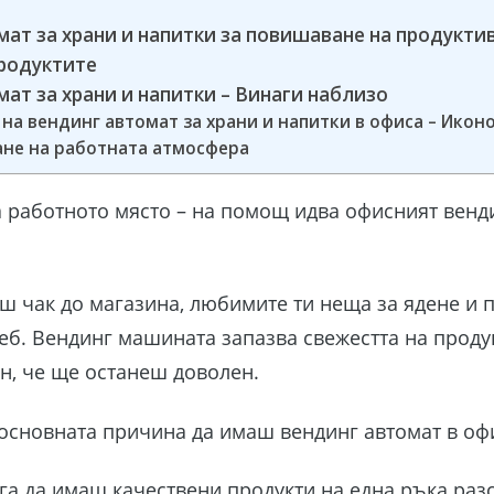
мат за храни и напитки за повишаване на продукти
родуктите
мат за храни и напитки – Винаги наблизо
 на вендинг автомат за храни и напитки в офиса – Ико
не на работната атмосфера
а работното място – на помощ идва офисният венд
ш чак до магазина, любимите ти неща за ядене и п
теб. Вендинг машината запазва свежестта на продук
н, че ще останеш доволен.
 основната причина да имаш вендинг автомат в о
га да имаш качествени продукти на една ръка разс