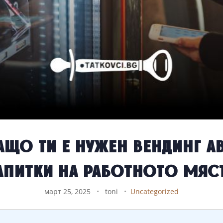
ащо ти е нужен вендинг ав
апитки на работното мяс
март 25, 2025
•
toni
•
Uncategorized