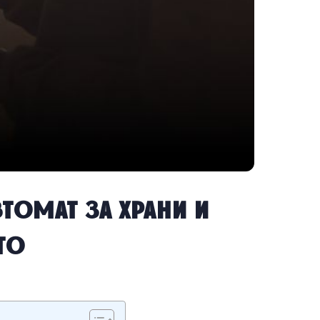
томат за храни и
то