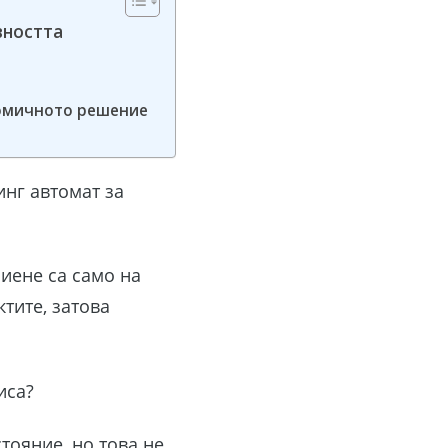
вността
номичното решение
инг автомат за
иене са само на
тите, затова
фиса?
тояние, но това не