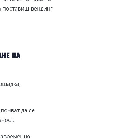
а поставиш вендинг
ане на
ощадка,
апочват да се
вност.
 навременно