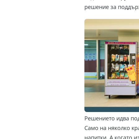
решение за поддърж
Решението идва под
Само на няколко кр
напитки. А когато 