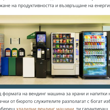
ане на продуктивността и възвръщане на енерги
 формата на вендинг машина за храни и напитки 
ачки от бюрото служителите разполагат с богат из
избереш
хладилни вендинг машини
, ти гарантираш,