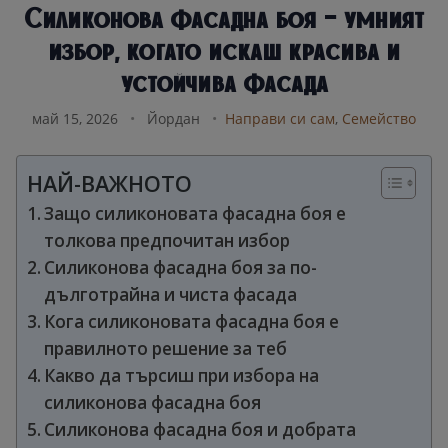
Силиконова фасадна боя – умният
избор, когато искаш красива и
устойчива фасада
май 15, 2026
•
Йордан
•
Направи си сам
,
Семейство
НАЙ-ВАЖНОТО
Защо силиконовата фасадна боя е
толкова предпочитан избор
Силиконова фасадна боя за по-
дълготрайна и чиста фасада
Кога силиконовата фасадна боя е
правилното решение за теб
Какво да търсиш при избора на
силиконова фасадна боя
Силиконова фасадна боя и добрата