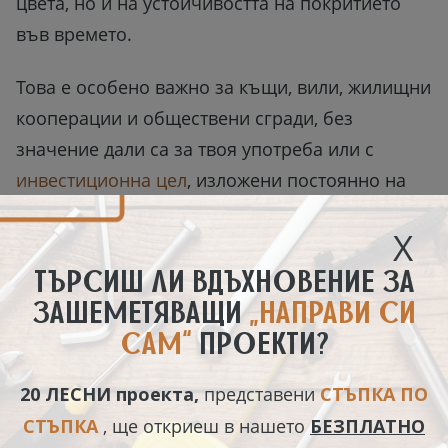
цвета, но и на устойчивостта на покритието
във времето.
Това е особено важно за къщи, вили, жилищни
кооперации и обществени сгради, без
значение дали са за твоя употреба или с
инвестиционна цел
, изложени постоянно на
външни влияния.
X
Ако за теб е важно фасадата да изглежда
ТЪРСИШ ЛИ ВДЪХНОВЕНИЕ ЗА
добре не само днес, но и след години, тогава
ЗАШЕМЕТЯВАЩИ
„НАПРАВИ СИ
си струва да се насочиш към продукт с по-
САМ“
ПРОЕКТИ?
висок клас характеристики.
20 ЛЕСНИ проекта,
представени
СТЪПКА ПО
В дългосрочен план подобен избор често се
СТЪПКА
, ще откриеш в нашето
БЕЗПЛАТНО
оказва по-разумен, защото съчетава по-добра