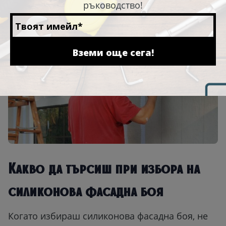
ръководство!
защита и по-рядка нужда от повторно
боядисване.
Вземи още сега!
Какво да търсиш при избора на
силиконова фасадна боя
Когато избираш силиконова фасадна боя, не