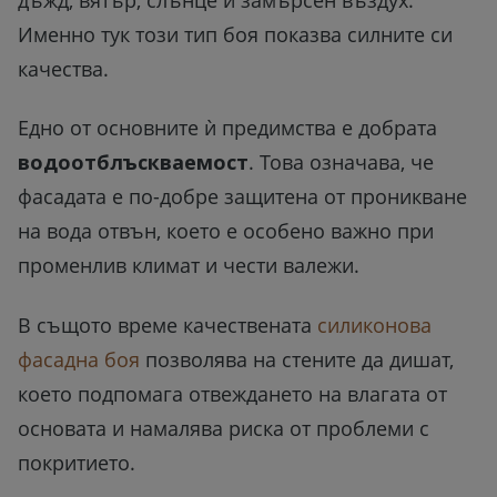
Именно тук този тип боя показва силните си
качества.
Едно от основните ѝ предимства е добрата
водоотблъскваемост
. Това означава, че
фасадата е по-добре защитена от проникване
на вода отвън, което е особено важно при
променлив климат и чести валежи.
В същото време качествената
силиконова
фасадна боя
позволява на стените да дишат,
което подпомага отвеждането на влагата от
основата и намалява риска от проблеми с
покритието.