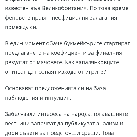
известен във Великобритания. По това време
феновете правят неофициални залагания
помежду си.
В един момент обаче букмейкърите стартират
предлагането на коефициенти за финалния
резултат от мачовете. Как запалянковците
опитват да познаят изхода от игрите?
Основават предложенията си на база
наблюдения и интуиция.
Забелязали интереса на народа, тогавашните
вестници започват да публикуват анализи и
дори съвети за предстоящи срещи. Това