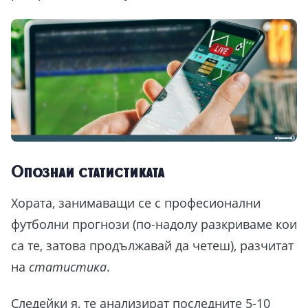
X
ТЪРСИШ ЛИ
ВДЪХНОВЕНИЕ ЗА
ЗАШЕМЕТЯВАЩИ
Опознай статистиката
„НАПРАВИ СИ САМ“
ПРОЕКТИ?
Хората, занимаващи се с професионални
футболни прогнози (по-надолу разкриваме кои
20 ЛЕСНИ проекта,
представени
СТЪПКА ПО
са те, затова продължавай да четеш), разчитат
СТЪПКА
, ще откриеш в нашето
БЕЗПЛАТНО
на
статистика
.
ръководство!
Следейки я, те анализират последните 5-10