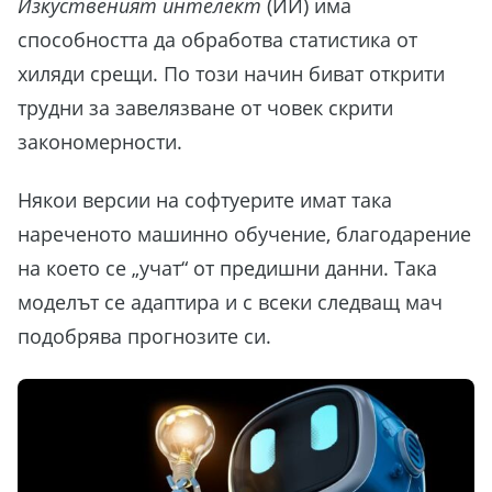
Изкуственият интелект
(ИИ) има
способността да обработва статистика от
хиляди срещи. По този начин биват открити
трудни за завелязване от човек скрити
закономерности.
Някои версии на софтуерите имат така
нареченото машинно обучение, благодарение
на което се „учат“ от предишни данни. Така
моделът се адаптира и с всеки следващ мач
подобрява прогнозите си.