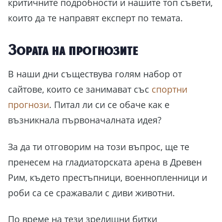
критичните подробности и нашите топ съвети,
които да те направят експерт по темата.
Зората на прогнозите
В наши дни съществува голям набор от
сайтове, които се занимават със
спортни
прогнози
. Питал ли си се обаче как е
възникнала първоначалната идея?
За да ти отговорим на този въпрос, ще те
пренесем на гладиаторската арена в Древен
Рим, където престъпници, военнопленници и
роби са се сражавали с диви животни.
По време на тези зрелищни битки