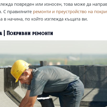
глежда повреден или износен, това може да направ
н. С правилните
ремонти и преустройство на покри
 в начина, по който изглежда къщата ви.
а | Покривни ремонти