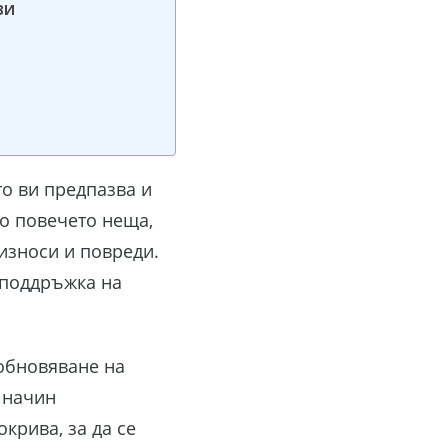
иви
то ви предпазва и
то повечето неща,
износи и повреди.
 поддръжка на
 обновяване на
н начин
крива, за да се