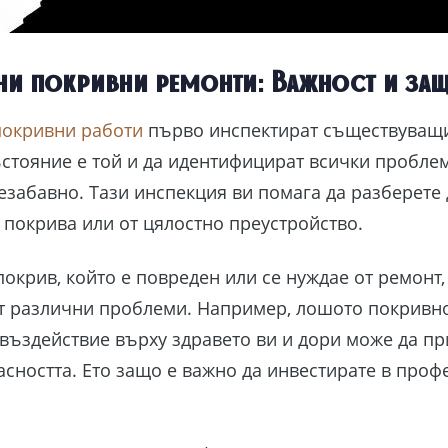
и покривни ремонти: Важност и защ
покривни работи
първо инспектират съществуващия
ъстояние е той и да идентифицират всички проблем
езабавно. Тази инспекция ви помага да разберете 
а покрива или от цялостно преустройство.
окрив, който е повреден или се нуждае от ремонт,
от различни проблеми. Например, лошото покривн
въздействие върху здравето ви и дори може да п
асността. Ето защо е важно да инвестирате в проф
.