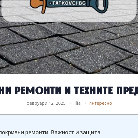
и ремонти и техните пр
февруари 12, 2025
•
ilia
•
Интересно
покривни ремонти: Важност и защита