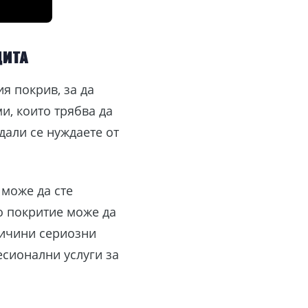
ита
 покрив, за да
и, които трябва да
дали се нуждаете от
 може да сте
о покритие може да
ричини сериозни
есионални услуги за