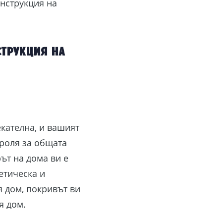
нструкция на
трукция на
кателна, и вашият
 роля за общата
ът на дома ви е
етическа и
я дом, покривът ви
я дом.