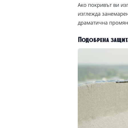
Ако покривът ви из
изглежда занемаре
драматична промяна
Подобрена защит