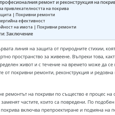
 професионалния ремонт и реконструкция на покр
а привлекателността на покрива
ащита | Покривни ремонти
нергийна ефективност
йност на имота | Покривни ремонти
ти: Заключение
рвата линия на защита от природните стихии, коя
ртно пространство за живеене. Въпреки това, как
ределен живот и с течение на времето може да се 
те от покривни ремонти, реконструкция и редовна
че ремонтът на покриви по същество е процес на
е заменят частите, които са повредени. По подобе
 покрива включва препроектиране и подмяна на по