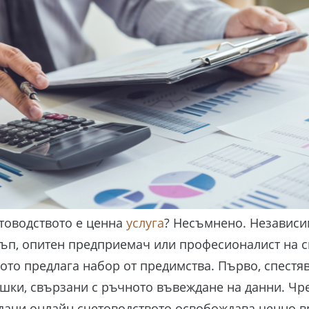
товодството е ценна
услуга
? Несъмнено. Независи
ъп, опитен предприемач или професионалист на с
ото предлага набор от предимства. Първо, спестя
ешки, свързани с ръчното въвеждане на данни. Чр
дачи онлайн счетоводството освобождава ценно в