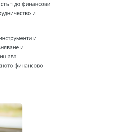
остъп до финансови
рудничество и
инструменти и
вняване и
вишава
яхното финансово