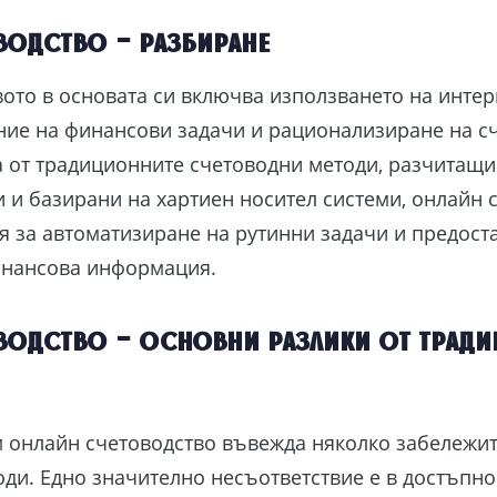
одство – разбиране
ото в основата си включва използването на интер
ние на финансови задачи и рационализиране на с
а от традиционните счетоводни методи, разчитащи
 и базирани на хартиен носител системи, онлайн 
я за автоматизиране на рутинни задачи и предост
инансова информация.
водство – основни разлики от трад
 онлайн счетоводство въвежда няколко забележит
ди. Едно значително несъответствие е в достъпнос