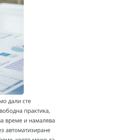
мо дали сте
вободна практика,
ва време и намалява
ез автоматизиране
реме, което може да