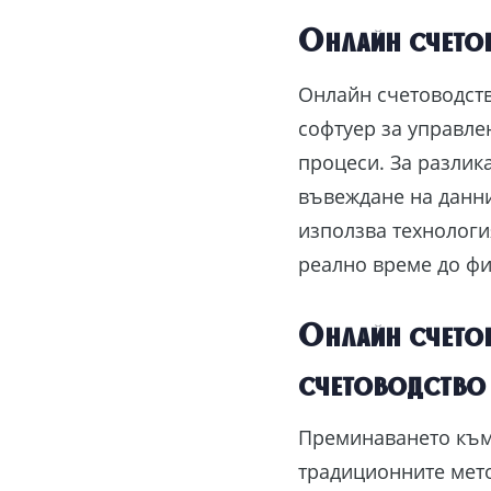
Онлайн счетов
Онлайн счетоводств
софтуер за управле
процеси. За разлик
въвеждане на данни
използва технологи
реално време до ф
Онлайн счето
счетоводство
Преминаването към
традиционните мето