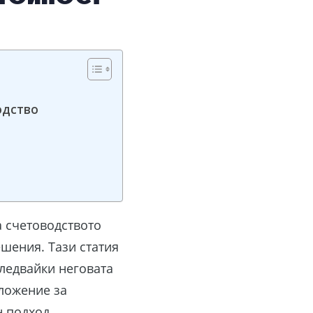
одство
а счетоводството
шения. Тази статия
следвайки неговата
ложение за
н подход.