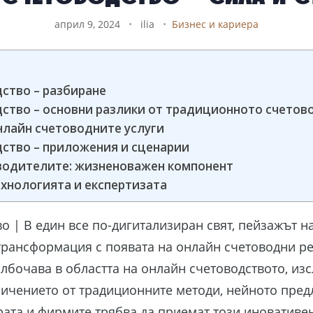
април 9, 2024
•
ilia
•
Бизнес и кариера
ство – разбиране
ство – основни разлики от традиционното счетов
нлайн счетоводните услуги
ство – приложения и сценарии
водителите: жизненоважен компонент
ехнологията и експертизата
о | В един все по-дигитализиран свят, пейзажът н
рансформация с появата на онлайн счетоводни ре
лбочава в областта на онлайн счетоводството, из
ичението от традиционните методи, нейното пред
рата и фирмите трябва да приемат този иновативе