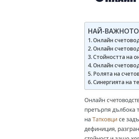
НАЙ-ВАЖНОТО
Онлайн счетовод
Онлайн счетовод
Стойността на о
Онлайн счетовод
Ролята на счето
Синергията на т
Онлайн счетоводств
претърпя дълбока т
на
Татковци
се задъ
дефиниция, разгран
стойност и защо хо