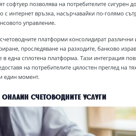
т софтуер позволява на потребителите сигурен д
то с интернет връзка, насърчавайки по-голямо сът
нсовото управление.
 счетоводните платформи консолидират различни 
риране, проследяване на разходите, банково изра
 в една сплотена платформа. Тази интеграция по
едоставя на потребителите цялостен преглед на т
и един момент.
 онлайн счетоводните услуги