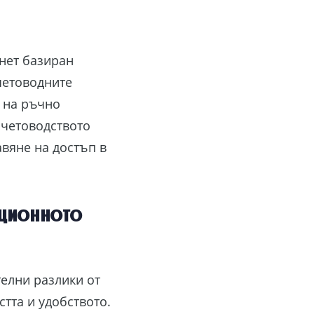
нет базиран
четоводните
 на ръчно
счетоводството
авяне на достъп в
иционното
елни разлики от
тта и удобството.