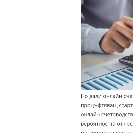
Но дали онлайн сче
процъфтяващ старт
онлайн счетоводств
вероятността от гр
на повтарящи се за