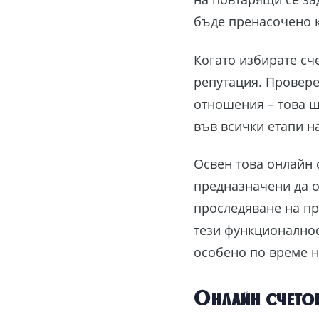
бъде пренасочено 
Когато избирате сч
репутация. Провере
отношения – това щ
във всички етапи н
Освен това онлайн 
предназначени да 
проследяване на пр
тези функционалнос
особено по време н
Онлайн счето