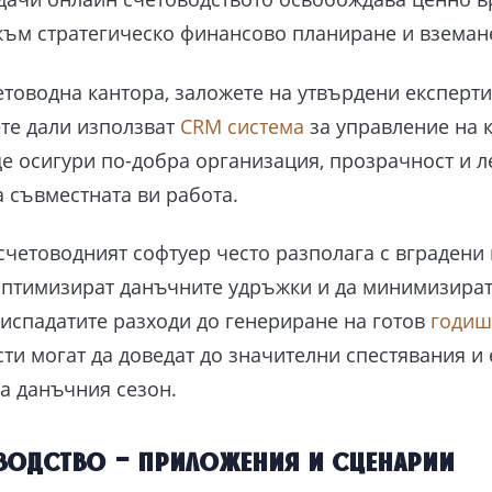
към стратегическо финансово планиране и вземан
етоводна кантора, заложете на утвърдени експерти
те дали използват
CRM система
за управление на 
е осигури по-добра организация, прозрачност и 
а съвместната ви работа.
счетоводният софтуер често разполага с вградени
оптимизират данъчните удръжки и да минимизират
испадатите разходи до генериране на готов
годиш
ти могат да доведат до значителни спестявания и 
а данъчния сезон.
водство – приложения и сценарии