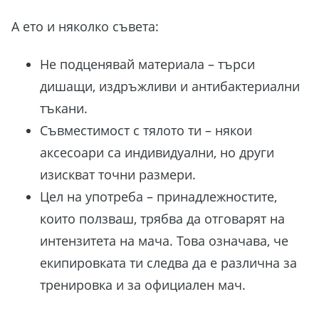
СТЪПКА
, ще откриеш в нашето
БЕЗПЛАТНО
А ето и няколко съвета:
ръководство!
Не подценявай материала – търси
дишащи, издръжливи и антибактериални
тъкани.
Вземи още сега!
Съвместимост с тялото ти – някои
аксесоари са индивидуални, но други
изискват точни размери.
Цел на употреба – принадлежностите,
които ползваш, трябва да отговарят на
интензитета на мача. Това означава, че
екипировката ти следва да е различна за
тренировка и за официален мач.