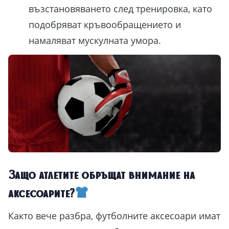
възстановяването след тренировка, като
подобряват кръвообращението и
намаляват мускулната умора.
Защо атлетите обръщат внимание на
аксесоарите?
Както вече разбра, футболните аксесоари имат