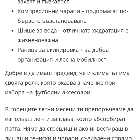
захват и гъвкавост
Компресионни чарапи – подпомагат по-
бързото възстановаване
Шише за вода – отличната хидратация е
жизненоважна
Раница за екипировка – за добра
организация и лесна мобилност
Добре е да имаш предвид, че и климатът има
своята роля, която оказва значение при
избора на футболни аксесоари.
В горещите летни месеци ти препоръчваме да
изполваш ленти за глава, които абсорбират
потта. Няма да сгрешиш и ако инвестираш в
дишащи тениски и чорапи, създадени спрямо