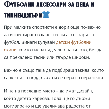
Футболни аксесоари за деца и
тийнейджъри
При малките спортисти е дори още по-важно
да инвестираш в качествени аксесоари за
футбол. Винаги купувай
детски футболни
екипи
, които пасват идеално на тялото, без да
са прекалено тесни или твърде широки.
Важно е също така да подбираш такива, които
са лесни за поддръжка и се перат в пералнята.
И не на последно място – да имат дизайн,
който детето харесва. Това ще го държи
мотивирано и ще увеличава радостта от