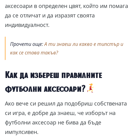
аксесоари в определен цвят, който им помага
да се отличат и да изразят своята
индивидуалност.
Прочети още:
А ти знаеш ли какво е типстър и
как се става такъв?
X
Как да избереш правилните
ТЪРСИШ ЛИ
футболни аксесоари?
ВДЪХНОВЕНИЕ ЗА
ЗАШЕМЕТЯВАЩИ
Ако вече си решил да подобриш собствената
„НАПРАВИ СИ САМ“
си игра, е добре да знаеш, че изборът на
ПРОЕКТИ?
футболни аксесоар не бива да бъде
импулсивен.
20 ЛЕСНИ проекта,
представени
СТЪПКА ПО