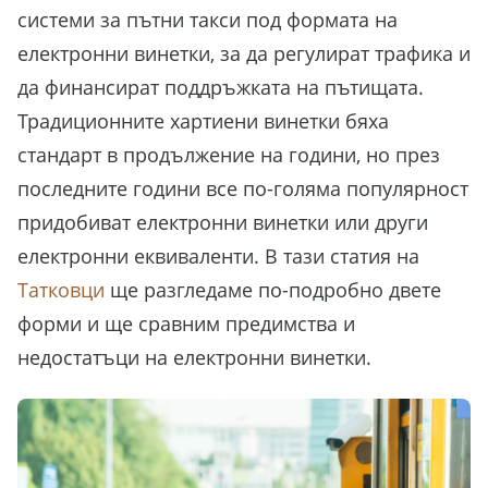
системи за пътни такси под формата на
електронни винетки, за да регулират трафика и
да финансират поддръжката на пътищата.
Традиционните хартиени винетки бяха
стандарт в продължение на години, но през
последните години все по-голяма популярност
придобиват електронни винетки или други
електронни еквиваленти. В тази статия на
Татковци
ще разгледаме по-подробно двете
форми и ще сравним предимства и
недостатъци на електронни винетки.