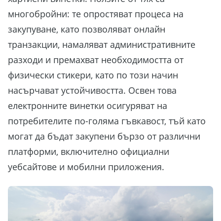
многобройни: те опростяват процеса на
закупуване, като позволяват онлайн
транзакции, намаляват административните
разходи и премахват необходимостта от
физически стикери, като по този начин
насърчават устойчивостта. Освен това
електронните винетки осигуряват на
потребителите по-голяма гъвкавост, тъй като
могат да бъдат закупени бързо от различни
платформи, включително официални
уебсайтове и мобилни приложения.