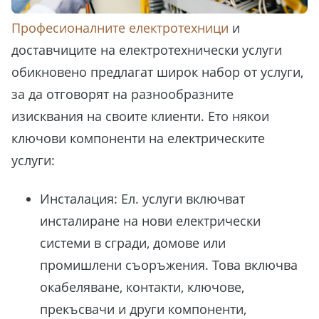
ВДЪХНОВЕНИЕ ЗА
Професионалните електротехници
и
ЗАШЕМЕТЯВАЩИ
доставчиците на електротехнически услуги
„НАПРАВИ СИ САМ“
обикновено предлагат широк набор от услуги,
ПРОЕКТИ?
за да отговорят на разнообразните
изисквания на своите клиенти. Ето някои
20 ЛЕСНИ проекта,
представени
СТЪПКА ПО
ключови компоненти на електрическите
СТЪПКА
, ще откриеш в нашето
БЕЗПЛАТНО
услуги:
ръководство!
Инсталация: Ел. услуги включват
инсталиране на нови електрически
Вземи още сега!
системи в сгради, домове или
промишлени съоръжения. Това включва
окабеляване, контакти, ключове,
прекъсвачи и други компоненти,