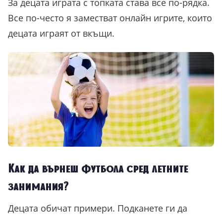
За децата играта с топката става все по-рядка.
Все по-често я заместват онлайн игрите, които
децата играят от вкъщи.
Как да върнеш футбола сред летните
занимания?
Децата обичат примери. Подканете ги да