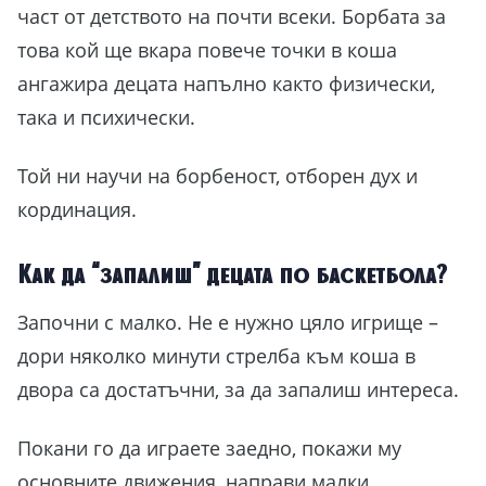
част от детството на почти всеки. Борбата за
това кой ще вкара повече точки в коша
ангажира децата напълно както физически,
така и психически.
Той ни научи на борбеност, отборен дух и
кординация.
Как да “запалиш” децата по баскетбола?
Започни с малко. Не е нужно цяло игрище –
дори няколко минути стрелба към коша в
двора са достатъчни, за да запалиш интереса.
Покани го да играете заедно, покажи му
основните движения, направи малки