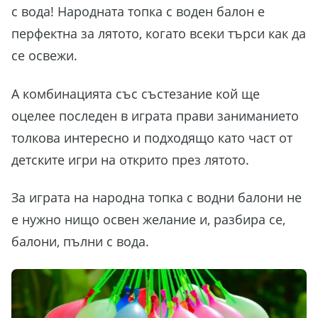
с вода! Народната топка с воден балон е
перфектна за лятото, когато всеки търси как да
се освежи.
А комбинацията със състезание кой ще
оцелее последен в играта прави заниманието
толкова интересно и подходящо като част от
детските игри на открито през лятото.
За играта на народна топка с водни балони не
е нужно нищо освен желание и, разбира се,
балони, пълни с вода.