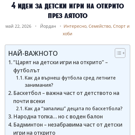
4 идеи за детски игри на открито
през лятото
май 22, 2026
•
Йордан
•
Интересно
,
Семейство
,
Спорт и
хоби
НАЙ-ВАЖНОТО
“Царят на детски игри на открито” –
футболът
Как да върнеш футбола сред летните
занимания?
Баскетбол – важна част от детството на
почти всеки
Как да “запалиш” децата по баскетбола?
Народна топка… но с воден балон
Бадминтон – незабравима част от детски
игри на открито