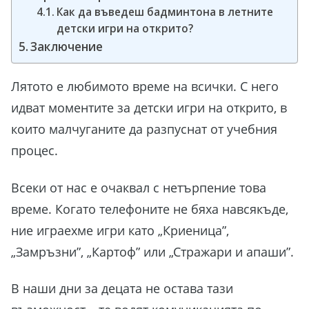
Как да въведеш бадминтона в летните
детски игри на открито?
Заключение
Лятото е любимото време на всички. С него
идват моментите за детски игри на открито, в
които малчуганите да разпуснат от учебния
процес.
Всеки от нас е очаквал с нетърпение това
време. Когато телефоните не бяха навсякъде,
ние играехме игри като „Криеница”,
„Замръзни”, „Картоф” или „Стражари и апаши”.
В наши дни за децата не остава тази