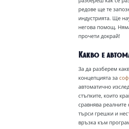
разбереш как се раз
редове ще те запоз
индустрията. Ще на
негова помощ. Няма
прочети докрай!
Какво е автом
За да разберем как
концепцията за
соф
автоматично изслед
стъпките, които кр
сравнява реалните 
търси грешки и нес
връзка към програм