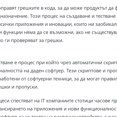
поправят грешките в кода, за да може продуктът да
азначение. Този процес на създаване и тестване 
всички приложения и иновации, които ни заобикаля
и функции няма да се възможни, ако не съществув
о ги проверяват за грешки.
тване е процес при който чрез автоматични скрип
алността на даден софтуер. Тези скриптове и про
аботени от софтуерни техници, за да могат правил
решки и пропуски.
еси спестяват на IT компаниите стотици часове п
ансирането на приложения и нови функционалност
софтуер да се тества на различни устройства, с р