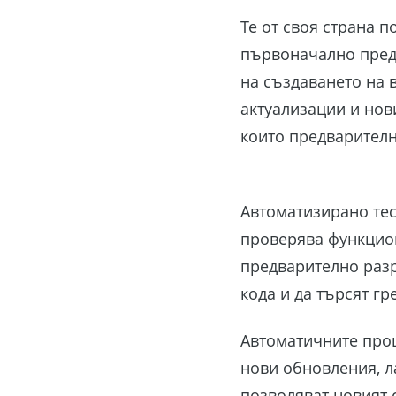
Те от своя страна 
първоначално предн
на създаването на 
актуализации и нов
които предварителн
Автоматизирано тес
проверява функцион
предварително разр
кода и да търсят г
Автоматичните проц
нови обновления, л
позволяват новият 