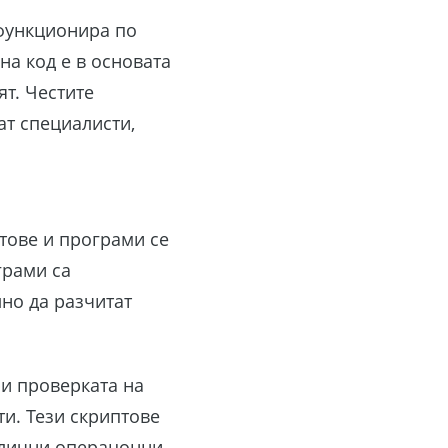
 функционира по
на код е в основата
т. Честите
ат специалисти,
тове и програми се
грами са
но да разчитат
ри проверката на
и. Тези скриптове
азлични операцонни