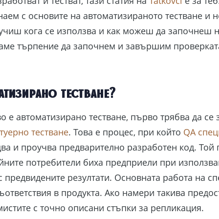
работват и тестват, тази статия на
Tatkovci
е за теб
наем с основите на автоматизираното тестване и не
учиш кога се използва и как можеш да започнеш н
ме търпение да започнем и завършим проверката 
атизирано тестване?
во е автоматизирано тестване, първо трябва да се 
туерно тестване
. Това е процес, при който
QA спец
ва и проучва предварително разработен код. Той
айните потребители биха предприели при използван
с предвидените резултати. Основната работа на сп
ъответствия в продукта. Ако намери такива предос
истите с точно описани стъпки за репликация.