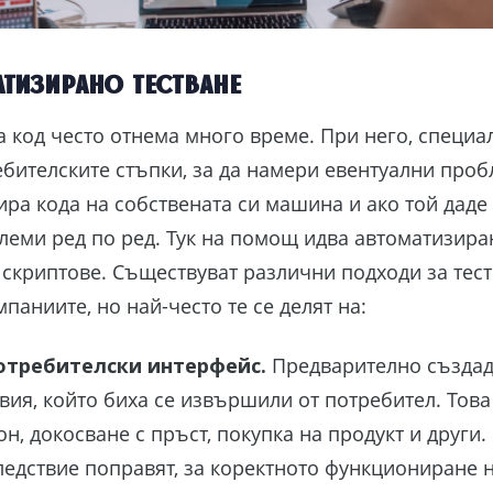
тизирано тестване
а код често отнема много време. При него, специа
бителските стъпки, за да намери евентуални проб
ира кода на собствената си машина и ако той даде 
леми ред по ред. Тук на помощ идва автоматизиран
криптове. Съществуват различни подходи за тест
паниите, но най-често те се делят на:
потребителски интерфейс.
Предварително създад
вия, който биха се извършили от потребител. Това
он, докосване с пръст, покупка на продукт и други.
ледствие поправят, за коректното функциониране 