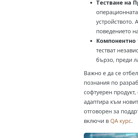
Тестване на 
операционната
устройството. 
поведението на
Компонентно 
тестват незави
бързо, преди л
Важно е да се отбе
познания по разраб
софтуерен продукт,
адаптира към новит
отговорен за поддръ
включи в
QA курс
.