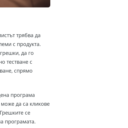
листът трябва да
леми с продукта.
грешки, да го
о тестване с
ване, спрямо
ена програма
 може да са кликове
 Грешките се
на програмата.