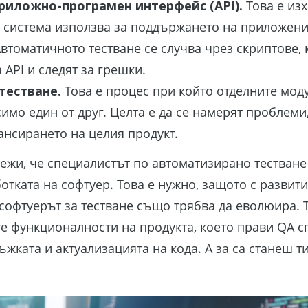
Приложно-програмен интерфейс (API).
Това е из
 система използва за поддържането на приложени
Автоматичното тестване се случва чрез скриптове,
 API и следят за грешки.
тестване.
Това е процес при който отделните моду
симо един от друг. Целта е да се намерят проблеми
ансирането на целия продукт.
лежи, че специалистът по автоматизирано тестване
отката на софтуер. Това е нужно, защото с развити
 софтуерът за тестване също трябва да еволюира. Т
е функционалности на продукта, което прави QA с
жката и актуализацията на кода. А за са станеш ти