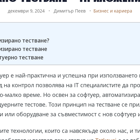
декември 9, 2024
•
Димитър Пеев
•
Бизнес и кариера
изирано тестване?
изирано тестване
туерно тестване
уер е най-практична и успешна при използването
од на контрол позволява на IT специалистите да пр
по-малко време. Но освен за софтуер, автоматизира
дуерните тестове. Този принцип на тестване се при
 или оборудване за съвместимост с нов софтуер и
ите технологии, които са навсякъде около нас, и т