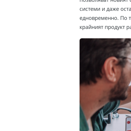
системи и даже ост
едновременно. По т
крайният продукт р