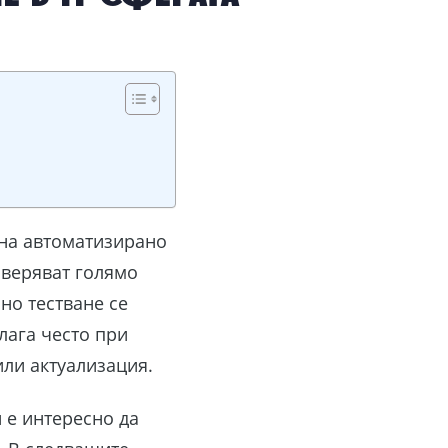
 на автоматизирано
оверяват голямо
но тестване се
лага често при
ли актуализация.
и е интересно да