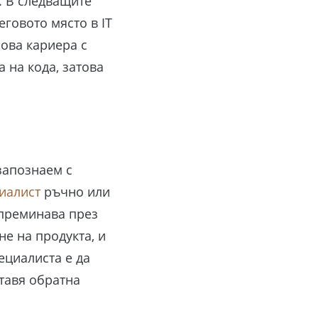
. В следващите
говото място в IT
ова кариера с
на кода, затова
запознаем с
иалист
ръчно или
 преминава през
е на продукта, и
ециалиста е да
тавя обратна