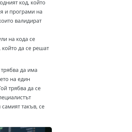
ходният код, който
я и програми на
 които валидират
ли на кода се
, който да се решат
 трябва да има
ето на един
ой трябва да се
пециалистът
 самият такъв, се