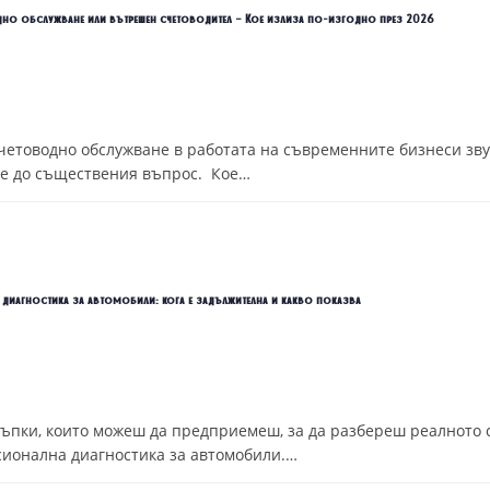
но обслужване или вътрешен счетоводител – Кое излиза по-изгодно през 2026
четоводно обслужване в работата на съвременните бизнеси зв
гне до съществения въпрос. Кое…
диагностика за автомобили: кога е задължителна и какво показва
тъпки, които можеш да предприемеш, за да разбереш реалното 
сионална диагностика за автомобили.…