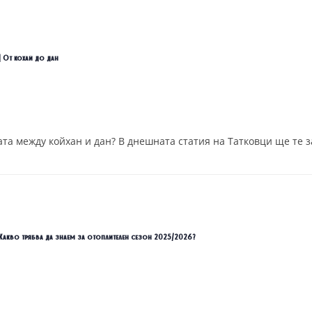
| От кохай до дан
ата между койхан и дан? В днешната статия на Татковци ще те з
| Какво трябва да знаем за отоплителен сезон 2025/2026?