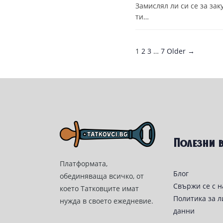
Замислял ли си се за зак
ти…
1
2
3
…
7
Older →
Полезни 
Платформата,
Блог
обединяваща всичко, от
Свържи се с н
което Татковците имат
Политика за 
нужда в своето ежедневие.
данни