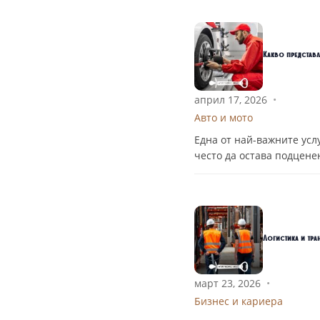
Какво представля
април 17, 2026
•
Авто и мото
Една от най-важните усл
често да остава подцене
Логистика и тра
март 23, 2026
•
Бизнес и кариера