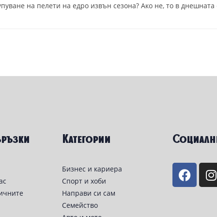
упуване на пелети на едро извън сезона? Ако не, то в днешната
връзки
Категории
Социалн
Бизнес и кариера
ас
Спорт и хоби
личните
Направи си сам
Семейство