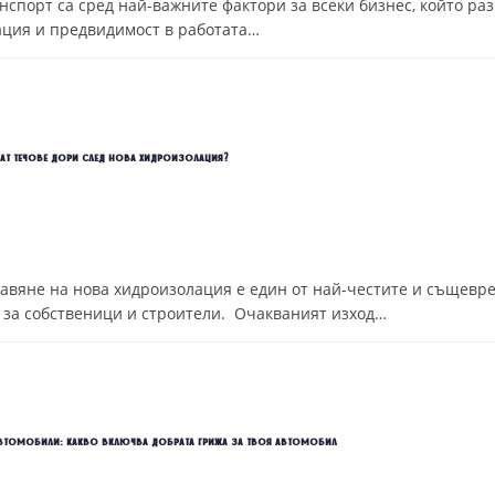
анспорт са сред най-важните фактори за всеки бизнес, който р
ация и предвидимост в работата…
ат течове дори след нова хидроизолация?
тавяне на нова хидроизолация е един от най-честите и същевр
за собственици и строители. Очакваният изход…
втомобили: какво включва добрата грижа за твоя автомобил