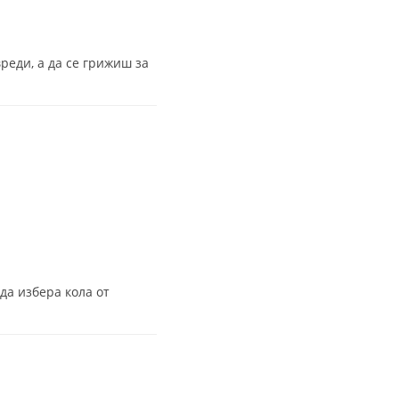
реди, а да се грижиш за
да избера кола от