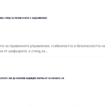
ва стенд за реглаж и кога е задължителен
уги за правилното управление, стабилността и безопасността н
на от шофьорите, е стенд за…
нспорт: как да избереш надежден партньор за бизнеса си