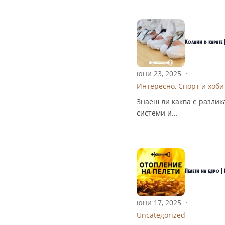
Колани в карате 
юни 23, 2025
•
Интересно
,
Спорт и хоби
Знаеш ли каква е разлик
системи и…
Пелети на едро 
юни 17, 2025
•
Uncategorized