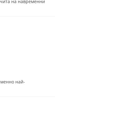
азчита на навременни
еменно най-