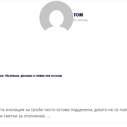
toni
67 articles
би: Материали, дебелина и грешки при монтаж
та изолация за тръби често остава подценена, докато не се по
ки сметки за отопление. …