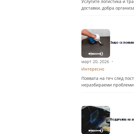
Услугите логистика и тр
доставки, добра организ
Защо се появяв
март 20, 2026
•
Интересно
Появата на теч след пос
неразбираеми проблеми 
Поддръжка на а