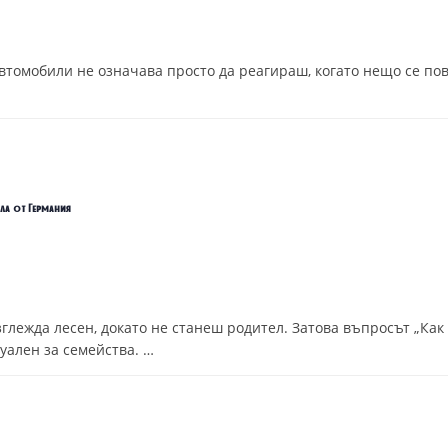
втомобили не означава просто да реагираш, когато нещо се пов
ола от Германия
глежда лесен, докато не станеш родител. Затова въпросът „Как 
уален за семейства. …