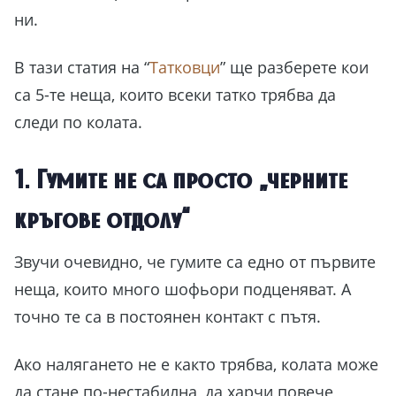
ни.
В тази статия на “
Татковци
” ще разберете кои
са 5-те неща, които всеки татко трябва да
следи по колата.
1. Гумите не са просто „черните
кръгове отдолу“
Звучи очевидно, че гумите са едно от първите
неща, които много шофьори подценяват. А
точно те са в постоянен контакт с пътя.
Ако налягането не е както трябва, колата може
да стане по-нестабилна, да харчи повече