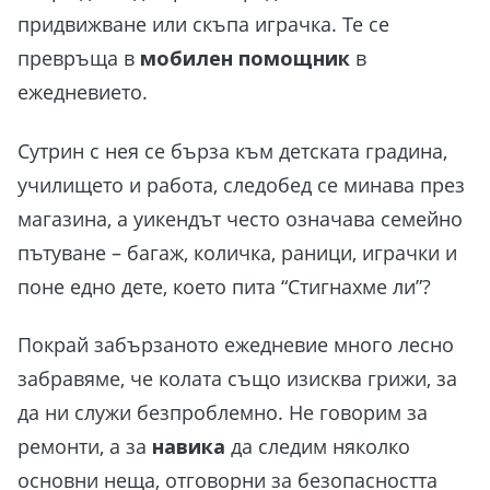
придвижване или скъпа играчка. Те се
превръща в
мобилен помощник
в
ежедневието.
Сутрин с нея се бърза към детската градина,
училището и работа, следобед се минава през
магазина, а уикендът често означава семейно
пътуване – багаж, количка, раници, играчки и
поне едно дете, което пита “Стигнахме ли”?
Покрай забързаното ежедневие много лесно
забравяме, че колата също изисква грижи, за
да ни служи безпроблемно. Не говорим за
ремонти, а за
навика
да следим няколко
основни неща, отговорни за безопасността