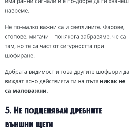
има ранни сигнали и е по-добре да ги хванеш
навреме.
Не по-малко важни са и светлините. Фарове,
стопове, мигачи – понякога забравяме, че са
там, но те са част от сигурността при
шофиране.
Добрата видимост и това другите шофьори да
виждат ясно действията ти на пътя
никак не
са маловажни.
5. Не подценявай дребните
външни щети