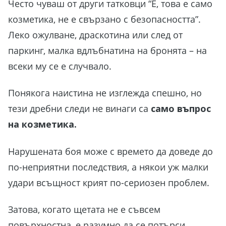
Често чуваш от други татковци “Е, това е само
козметика, не е свързано с безопасността”.
Леко ожулване, драскотина или след от
паркинг, малка вдлъбнатина на бронята – на
всеки му се е случвало.
Понякога наистина не изглежда спешно, но
тези дребни следи не винаги са
само въпрос
на козметика.
Нарушената боя може с времето да доведе до
по-неприятни последствия, а някои уж малки
удари всъщност крият по-сериозен проблем.
Затова, когато щетата не е съвсем
повърхностна, е разумно да се потърси