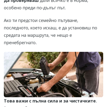
да проверяваш
дали всичко е в норма,
особено преди по-дълъг път.
Ако ти предстои семейно пътуване,
последното, което искаш, е да установиш по
средата на маршрута, че нещо е
пренебрегнато.
Това важи с пълна сила и за чистачките
.