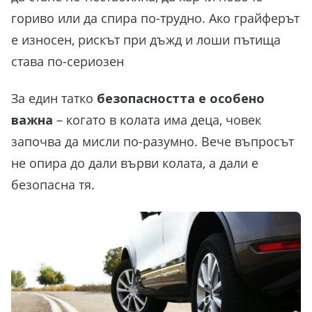
гориво или да спира по-трудно. Ако грайферът
е износен, рискът при дъжд и лоши пътища
става по-сериозен
За един татко
безопасността е особено
важна
– когато в колата има деца, човек
започва да мисли по-разумно. Вече въпросът
не опира до дали върви колата, а дали е
безопасна тя.