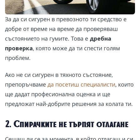
За да си сигурен в превозното ти средство е
добре от време на време да проверяваш
състоянието на гумите. Това е
дребна
проверка
, която може да ти спести голям
проблем.
Ако не си сигурен в тяхното състояние,
препоръчваме
да посетиш специалисти
, които
ще дадат професионална оценка и ще
предложат най-добрите решения за колата ти.
2. Спирачките не търпят отлагане
Сещаш ли се за момента, в който отлагаш и си