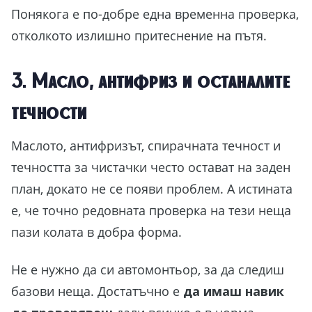
Понякога е по-добре една временна проверка,
отколкото излишно притеснение на пътя.
3. Масло, антифриз и останалите
течности
Маслото, антифризът, спирачната течност и
течността за чистачки често остават на заден
план, докато не се появи проблем. А истината
е, че точно редовната проверка на тези неща
пази колата в добра форма.
Не е нужно да си автомонтьор, за да следиш
базови неща. Достатъчно е
да имаш навик