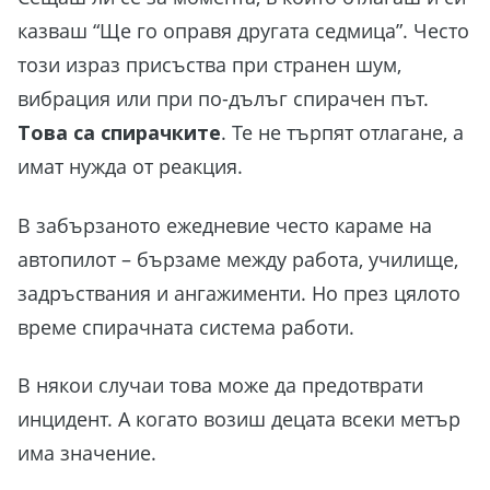
казваш “Ще го оправя другата седмица”. Често
този израз присъства при странен шум,
вибрация или при по-дълъг спирачен път.
Това са спирачките
. Те не търпят отлагане, а
имат нужда от реакция.
В забързаното ежедневие често караме на
автопилот – бързаме между работа, училище,
задръствания и ангажименти. Но през цялото
време спирачната система работи.
В някои случаи това може да предотврати
инцидент. А когато возиш децата всеки метър
има значение.