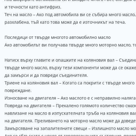
и течности като антифриз.
Теч на масло – Ако под автомобила ви се събира много масло
разхлабена, тъй като това може да е източникът на теча.
Последици от твърде многото автомобилно масло
Ако автомобилът ви получава твърде много моторно масло, т
Натиск върху главите и опашките на коляновия вал – Съедин
твърде много масло, върху тези компоненти може да се окаже
да замърси и да повреди съединителя.
Триене на коляновия вал – Когато са покрити с твърде много
повреждане.
Износване на двигателя – Ако маслото е с неправилно наляг
Повреда на двигателя – Прекалено голямото количество смаз
навлизане на масло в изпускателната тръба на коляновия ва
на двигателя. Преливането на моторно масло може да доведе 
Замърсяване на запалителните свещи – Излишното масло мож
Ако се сблъскате с някое от горепосочените състояния, пров