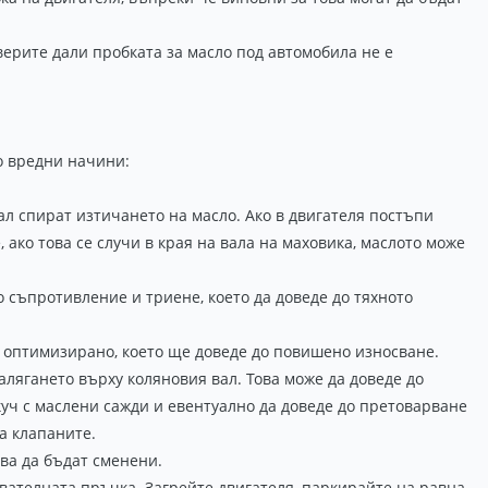
верите дали пробката за масло под автомобила не е
о вредни начини:
л спират изтичането на масло. Ако в двигателя постъпи
 ако това се случи в края на вала на маховика, маслото може
о съпротивление и триене, което да доведе до тяхното
о оптимизирано, което ще доведе до повишено износване.
лягането върху коляновия вал. Това може да доведе до
куч с маслени сажди и евентуално да доведе до претоварване
а клапаните.
ва да бъдат сменени.
рвателната пръчка. Загрейте двигателя, паркирайте на равна