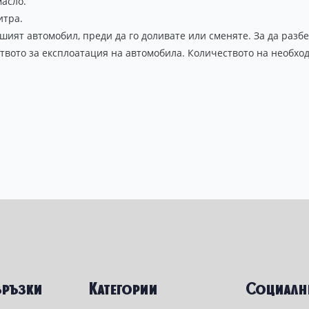
масло.
итра.
ашият автомобил, преди да го доливате или сменяте. За да раз
твото за експлоатация на автомобила. Количеството на необход
връзки
Категории
Социалн