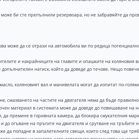
, може би сте препълнили резервоара, но не забравяйте да про
ова може да се отрази на автомобила ви по редица потенциалн
ителите и накрайниците на главите и опашките на коляновия ва
 допълнителен натиск, който да доведе до течове. Нещо повече,
 масло, коляновият вал и манивелата могат да изпитат по-голям
ане, смазването на частите на двигателя няма да бъде правилн
очен материал в системата може да доведе до повишаване на на
л, да премине в горивната камера, да блокира смукателния мар
и до огъване на прътите на двигателя и срутване на тръбите н
е да попадне в запалителните свещи, които след това ще тряб
ерете нивото на маслото, като използвате показанията на изме