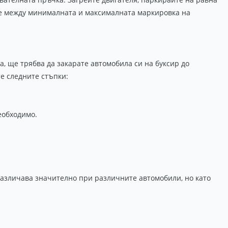
а е между минималната и максималната маркировка на
а, ще трябва да закарате автомобила си на буксир до
е следните стъпки:
еобходимо.
 различава значително при различните автомобили, но като