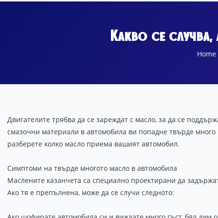
Какво се случва
Home
Двигателите трябва да се зареждат с масло, за да се поддърж
смазочни материали в автомобила ви попадне твърде много ма
разберете колко масло приема вашият автомобил.
Симптоми на твърде многото масло в автомобила
Маслените казанчета са специално проектирани да задържат
Ако тя е препълнена, може да се случи следното:
Ако шофирате автомобила си и виждате много гъст, бял дим о