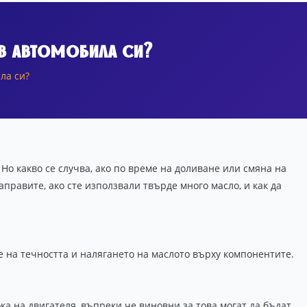
в автомобила си?
ла си?
Но какво се случва, ако по време на доливане или смяна на
правите, ако сте използвали твърде много масло, и как да
 на течността и налягането на маслото върху компонентите.
ка на двигателя, въпреки че виновни за това могат да бъдат