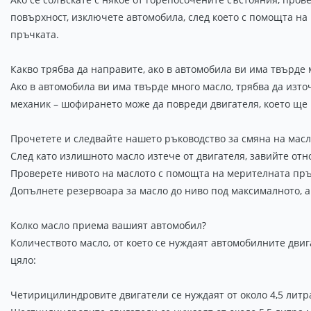
повърхност, изключете автомобила, след което с помощта на
пръчката.
Какво трябва да направите, ако в автомобила ви има твърде 
Ако в автомобила ви има твърде много масло, трябва да изто
механик – шофирането може да повреди двигателя, което ще н
Прочетете и следвайте нашето ръководство за смяна на масл
След като излишното масло изтече от двигателя, завийте отно
Проверете нивото на маслото с помощта на мерителната пръч
Допълнете резервоара за масло до ниво под максималното, а
Колко масло приема вашият автомобил?
Количеството масло, от което се нуждаят автомобилните двиг
цяло:
Четирицилиндровите двигатели се нуждаят от около 4,5 литр