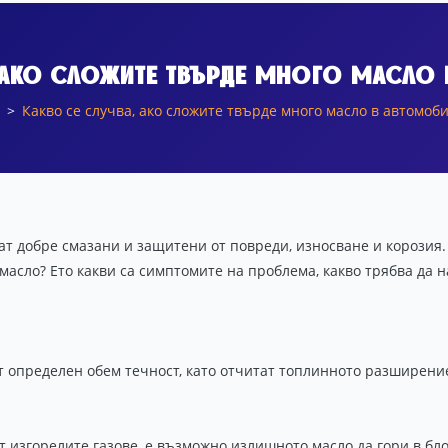
, ако сложите твърде много масло 
Какво се случва, ако сложите твърде много масло в автомоби
ат добре смазани и защитени от повреди, износване и корозия. 
сло? Ето какви са симптомите на проблема, какво трябва да на
 определен обем течност, като отчитат топлинното разширение
т изгорелите газове, е възможно излишното масло да гори в бло