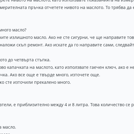
 мерителната пръчка отчетете нивото на маслото. То трябва д
много масло?
чите излишното масло. Ако не сте сигурни, че ще направите тов
аложи скъп ремонт. Ако искате да го направите сами, следвайт
ото до четвърта стъпка.
во капачката на маслото, като използвате гаечен ключ, ако е н
ка. Ако все още е твърде много, източете още.
ко сте източили прекалено много.
атели, е приблизително между 4 и 8 литра. Това количество се
а масло.