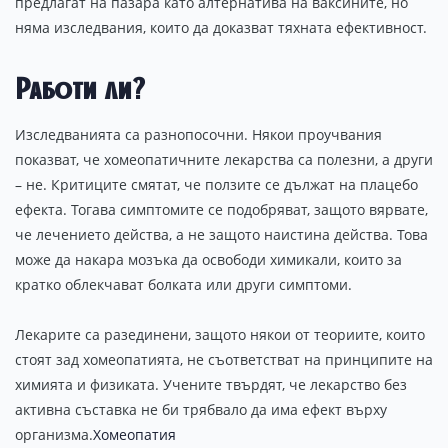
предлагат на пазара като алтернатива на ваксините, но
няма изследвания, които да доказват тяхната ефективност.
Работи ли?
Изследванията са разнопосочни. Някои проучвания
показват, че хомеопатичните лекарства са полезни, а други
– не. Критиците смятат, че ползите се дължат на плацебо
ефекта. Тогава симптомите се подобряват, защото вярвате,
че лечението действа, а не защото наистина действа. Това
може да накара мозъка да освободи химикали, които за
кратко облекчават болката или други симптоми.
Лекарите са разединени, защото някои от теориите, които
стоят зад хомеопатията, не съответстват на принципите на
химията и физиката. Учените твърдят, че лекарство без
активна съставка не би трябвало да има ефект върху
организма.
Хомеопатия