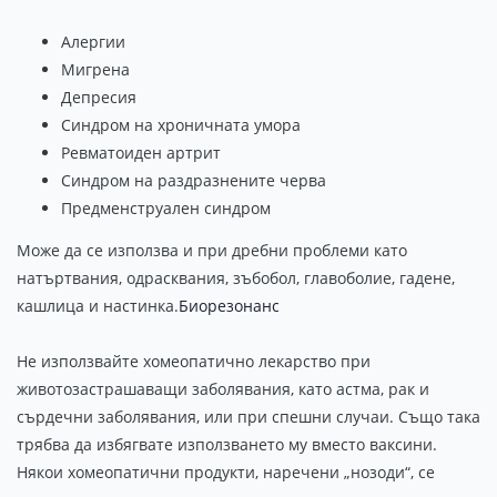
Алергии
Мигрена
Депресия
Синдром на хроничната умора
Ревматоиден артрит
Синдром на раздразнените черва
Предменструален синдром
Може да се използва и при дребни проблеми като
натъртвания, одрасквания, зъбобол, главоболие, гадене,
кашлица и настинка.
Биорезонанс
Не използвайте хомеопатично лекарство при
животозастрашаващи заболявания, като астма, рак и
сърдечни заболявания, или при спешни случаи. Също така
трябва да избягвате използването му вместо ваксини.
Някои хомеопатични продукти, наречени „нозоди“, се