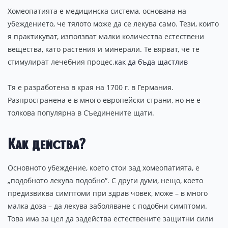
Хомеопатията е медицинска система, основана на
убеждението, че тялото може да се лекува само. Тези, които
я практикуват, използват малки количества естествени
вещества, като растения и минерали. Те вярват, че те
стимулират лечебния процес.
как да бъда щастлив
Тя е разработена в края на 1700 г. в Германия.
Разпространена е в много европейски страни, но не е
толкова популярна в Съединените щати.
Как действа?
Основното убеждение, което стои зад хомеопатията, е
„подобното лекува подобно“. С други думи, нещо, което
предизвиква симптоми при здрав човек, може – в много
малка доза – да лекува заболяване с подобни симптоми.
Това има за цел да задейства естествените защитни сили