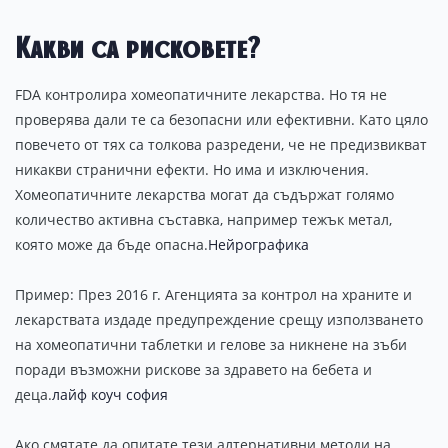
Какви са рисковете?
FDA контролира хомеопатичните лекарства. Но тя не
проверява дали те са безопасни или ефективни. Като цяло
повечето от тях са толкова разредени, че не предизвикват
никакви странични ефекти. Но има и изключения.
Хомеопатичните лекарства могат да съдържат голямо
количество активна съставка, например тежък метал,
която може да бъде опасна.
Нейрографика
Пример: През 2016 г. Агенцията за контрол на храните и
лекарствата издаде предупреждение срещу използването
на хомеопатични таблетки и гелове за никнене на зъби
поради възможни рискове за здравето на бебета и
деца.
лайф коуч софия
Ако смятате да опитате тези алтернативни методи на