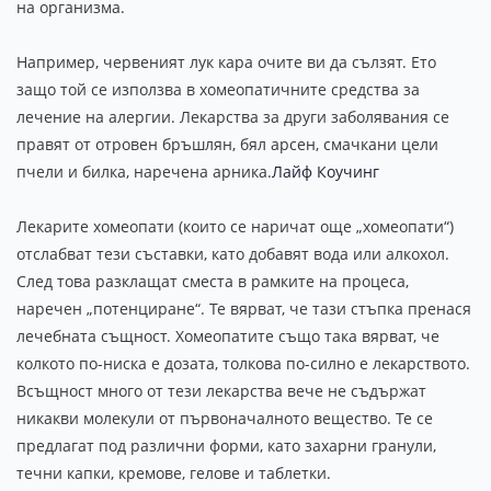
на организма.
Например, червеният лук кара очите ви да сълзят. Ето
защо той се използва в хомеопатичните средства за
лечение на алергии. Лекарства за други заболявания се
правят от отровен бръшлян, бял арсен, смачкани цели
пчели и билка, наречена арника.
Лайф Коучинг
Лекарите хомеопати (които се наричат още „хомеопати“)
отслабват тези съставки, като добавят вода или алкохол.
След това разклащат сместа в рамките на процеса,
наречен „потенциране“. Те вярват, че тази стъпка пренася
лечебната същност. Хомеопатите също така вярват, че
колкото по-ниска е дозата, толкова по-силно е лекарството.
Всъщност много от тези лекарства вече не съдържат
никакви молекули от първоначалното вещество. Те се
предлагат под различни форми, като захарни гранули,
течни капки, кремове, гелове и таблетки.