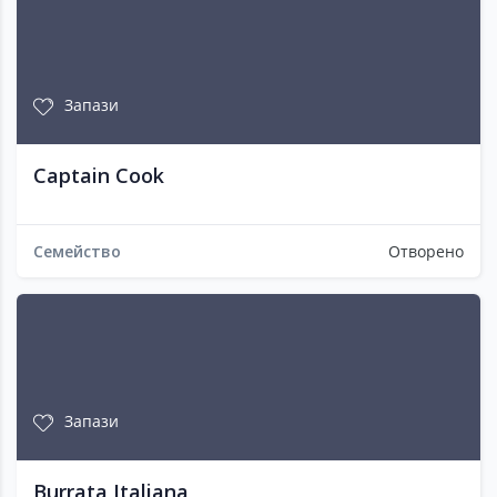
Запази
Captain Cook
Семейство
Отворено
Запази
Burrata Italiana