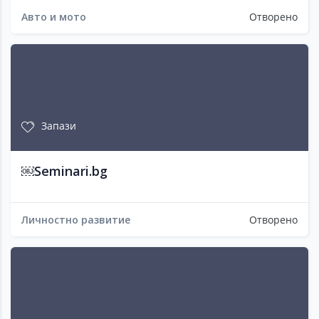
Авто и мото
Отворено
Запази
￼Seminari.bg
Личностно развитие
Отворено