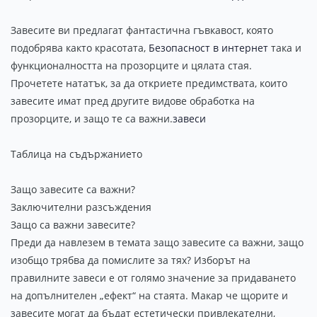
Завесите ви предлагат фантастична гъвкавост, която
подобрява както красотата,
Безопасност в интернет
така и
функционалността на прозорците и цялата стая.
Прочетете нататък, за да откриете предимствата, които
завесите имат пред другите видове обработка на
прозорците, и защо те са важни.
завеси
Таблица на съдържанието
Защо завесите са важни?
Заключителни разсъждения
Защо са важни завесите?
Преди да навлезем в темата защо завесите са важни, защо
изобщо трябва да помислите за тях? Изборът на
правилните завеси е от голямо значение за придаването
на допълнителен „ефект“ на стаята. Макар че щорите и
завесите могат да бъдат естетически привлекателни,