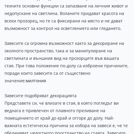
техните основни функции са запазване на личния живот и
недопускане на светлина. Воланите придават красота на
всеки прозорец, но те са фиксирани на място и не дават
възможност за контрол на осветлението или гледането.
Завесите са огромна възможност както за декориране на
околното пространство, така и за манипулиране на
светлината и външния вид на прозорците във вашата
стая. При това положение по-долу са изброени причините,
поради които завесите са от съществено
значение:
милтония
Завесите подобряват декорацията
Представете си, че влизате в стая, в която погледът ви
веднага е привлечен от плавното преливане на
помещението от край до край и отгоре до долу. Най-
важната естетическа причина за избора на завеси е, че те
обединяват цялостното пространство на стаята. Завесите