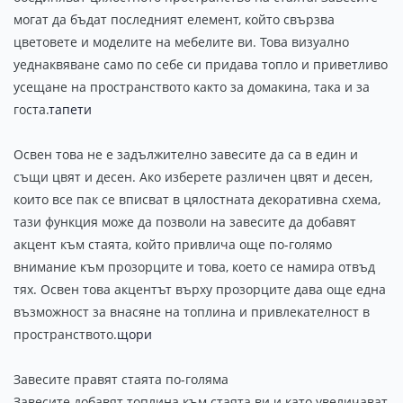
могат да бъдат последният елемент, който свързва
цветовете и моделите на мебелите ви. Това визуално
уеднаквяване само по себе си придава топло и приветливо
усещане на пространството както за домакина, така и за
госта.
тапети
Освен това не е задължително завесите да са в един и
същи цвят и десен. Ако изберете различен цвят и десен,
които все пак се вписват в цялостната декоративна схема,
тази функция може да позволи на завесите да добавят
акцент към стаята, който привлича още по-голямо
внимание към прозорците и това, което се намира отвъд
тях. Освен това акцентът върху прозорците дава още една
възможност за внасяне на топлина и привлекателност в
пространството.
щори
Завесите правят стаята по-голяма
Завесите добавят топлина към стаята ви и като увеличават