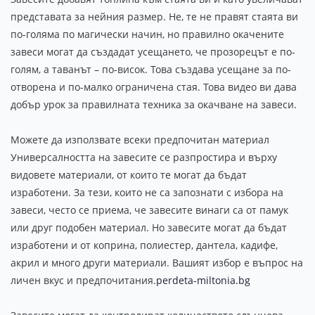
представата за нейния размер. Не, те не правят стаята ви
по-голяма по магически начин, но правилно окачените
завеси могат да създадат усещането, че прозорецът е по-
голям, а таванът – по-висок. Това създава усещане за по-
отворена и по-малко ограничена стая. Това видео ви дава
добър урок за правилната техника за окачване на завеси.
Можете да използвате всеки предпочитан материал
Универсалността на завесите се разпростира и върху
видовете материали, от които те могат да бъдат
изработени. За тези, които не са запознати с избора на
завеси, често се приема, че завесите винаги са от памук
или друг подобен материал. Но завесите могат да бъдат
изработени и от коприна, полиестер, дантела, кадифе,
акрил и много други материали. Вашият избор е въпрос на
личен вкус и предпочитания.
perdeta-miltonia.bg