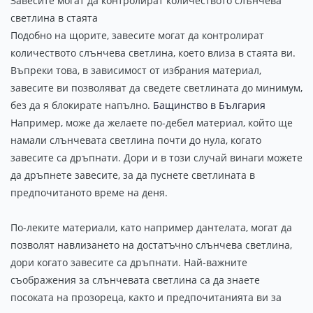
Завесите могат да контролират количеството слънчева
светлина в стаята
Подобно на щорите, завесите могат да контролират
количеството слънчева светлина, което влиза в стаята ви.
Въпреки това, в зависимост от избрания материал,
завесите ви позволяват да сведете светлината до минимум,
без да я блокирате напълно.
Бащинство в България
Например, може да желаете по-дебел материал, който ще
намали слънчевата светлина почти до нула, когато
завесите са дръпнати. Дори и в този случай винаги можете
да дръпнете завесите, за да пуснете светлината в
предпочитаното време на деня.
По-леките материали, като например дантелата, могат да
позволят навлизането на достатъчно слънчева светлина,
дори когато завесите са дръпнати. Най-важните
съображения за слънчевата светлина са да знаете
посоката на прозореца, както и предпочитанията ви за