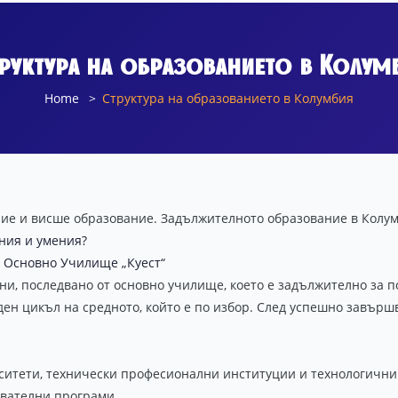
руктура на образованието в Колум
Home
Структура на образованието в Колумбия
ие и висше образование. Задължителното образование в Колум
ния и умения?
о Основно Училище „Куест“
и, последвано от основно училище, което е задължително за по
еден цикъл на средното, който е по избор. След успешно завър
итети, технически професионални институции и технологични и
ователни програми.