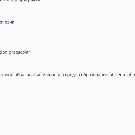
ки език
on preescolar)
сновно образование и основно средно образование.
obr.educati