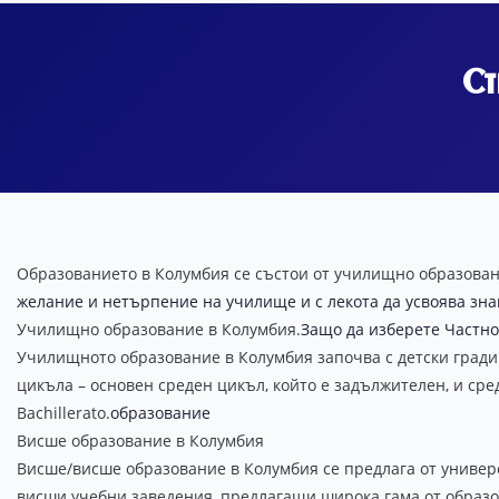
Ст
Образованието в Колумбия се състои от училищно образован
желание и нетърпение на училище и с лекота да усвоява зна
Училищно образование в Колумбия.
Защо да изберете Частн
Училищното образование в Колумбия започва с детски градин
цикъла – основен среден цикъл, който е задължителен, и ср
Bachillerato.
образование
Висше образование в Колумбия
Висше/висше образование в Колумбия се предлага от универс
висши учебни заведения, предлагащи широка гама от образ