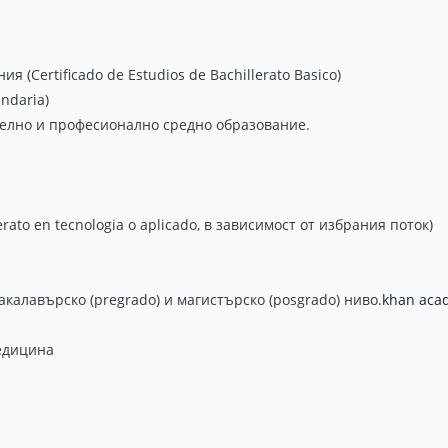
(Certificado de Estudios de Bachillerato Basico)
ndaria)
елно и професионално средно образование.
erato en tecnologia o aplicado, в зависимост от избрания поток)
калавърско (pregrado) и магистърско (posgrado) ниво.
khan aca
медицина