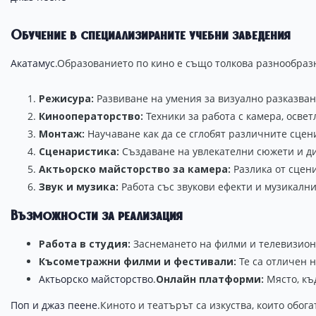
Обучение в специализираните учебни заведения
Акатамус
.Образованието по кино е също толкова разнообразно
Режисура:
Развиване на умения за визуално разказван
Кинооператорство:
Техники за работа с камера, осве
Монтаж:
Научаване как да се сглобят различните сцен
Сценаристика:
Създаване на увлекателни сюжети и д
Актьорско майсторство за камера:
Разлика от сцени
Звук и музика:
Работа със звукови ефекти и музикалн
Възможности за реализация
Работа в студия:
Заснемането на филми и телевизион
Късометражни филми и фестивали:
Те са отличен н
Актьорско майсторство
.
Онлайн платформи:
Място, къ
Поп и джаз пеене
.Киното и театърът са изкуства, които обо