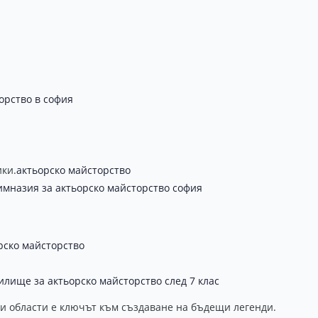
орство в софия
ики.
актьорско майсторство
имназия за актьорско майсторство софия
рско майсторство
илище за актьорско майсторство след 7 клас
ези области е ключът към създаване на бъдещи легенди.