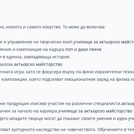
, колкото и самото изкуство. То може да включва:
е и управление на творчески екип.
училище за актьорско майст
тление и композиция на кадъра.
поп и джаз пеене
и в единна, завладяваща история.
иалози.
актьорско майсторство
чната игра, като се фокусира върху по-фини изразителни техн
и композиции, които подсилват емоционалния заряд на филма.
г
ни продукции изисква участие на различни специалисти.
актьо
ачин за начало на кариера.
училище за актьорско майсторство
дето младите творци могат да покажат своите умения и идеи.
уч
гатяват културното наследство на човечеството. Обучението в т