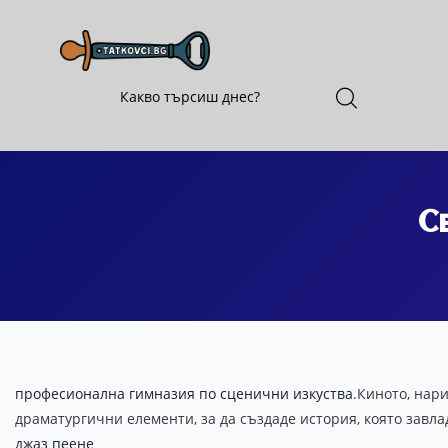
Се
професионална гимназия по сценични изкуства
.Киното, нар
драматургични елементи, за да създаде история, която завла
джаз пеене