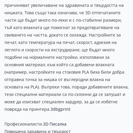
причиняват увеличаване на здравината и твърдостта на
нишката. Това също така означава, че 3D отпечатаните
части ще бъдат много по-леки и с по-стабилни размери,
тъй като влакната ще помогнат за предотвратяване на
свиването на частта, докато се охлажда. Настройките за
печат, като температура на печат, скорост, адхезия на
леглото и скорости на екструдиране, ще бъдат много
подобни на нормалните настройки, използвани за
основния материал, към който са добавени влакната
(например, настройките на стоковия PLA биха били добра
отправна точка за нишка от въглеродни влакна на
основата на PLA). Въпреки това, поради добавените влакна,
тези специални материали са по-склонни да се запушат и
може да изискват специален хардуер, за да се избегне
повреда на принтера.
3dbgprint
Професионалисти.
3D Писалка
Повишена здравина и твърдост