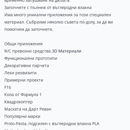
временно запушване на дюзата.
Започнете с пълнеж от въглеродни влакна
Има много уникални приложения за този специален
материал. Събрахме няколко съвета по-долу, за да ви
помогнем да започнете.
Общи приложения
R/C превозни средства.
3D Материали
Функционални прототипи
Декоративни парчета
Леки реквизити
Примерни проекти
F16
Кола от Формула 1
Квадрокоптер
Маската на Дарт Реван
Популярни марки
Proto-Pasta, подсилен с въглеродни влакна PLA