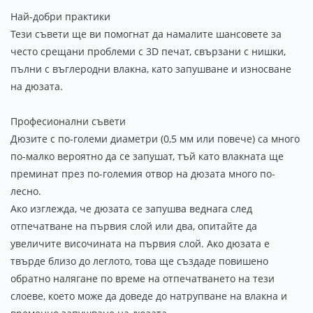
Най-добри практики
Тези съвети ще ви помогнат да намалите шансовете за
често срещани проблеми с 3D печат, свързани с нишки,
пълни с въглеродни влакна, като запушване и износване
на дюзата.
Професионални съвети
Дюзите с по-големи диаметри (0,5 мм или повече) са много
по-малко вероятно да се запушат, тъй като влакната ще
преминат през по-големия отвор на дюзата много по-
лесно.
Ако изглежда, че дюзата се запушва веднага след
отпечатване на първия слой или два, опитайте да
увеличите височината на първия слой. Ако дюзата е
твърде близо до леглото, това ще създаде повишено
обратно налягане по време на отпечатването на тези
слоеве, което може да доведе до натрупване на влакна и