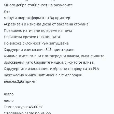
Много добра стабилност на размерите
Лек
минуси.
широкоформатен 3д принтер
Абразивен и изисква дюза от закалена стомана
Повишено изтичане по време на печат
Повишена крехкост на нишката
По-висока склонност към запушване
Хардуерни изисквания.
SLS принтиране
Филаментите, пълни с въглеродни влакна, имат същите
изисквания като базовите нишки, с които се влива.
Хардуерните изисквания, изброени по-долу, са за PLA
нажежаема жичка, напълнена с въглеродни
влакна.
3дбгпринт
легло
легло
Температура: 45-60 °C
Отопляемо легло по избор