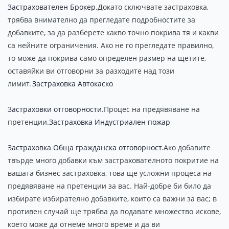
Застрахователен Брокер
.Докато сключвате застраховка,
трябва внимателно да прегледате подробностите за
добавките, за да разберете какво точно покрива тя и какви
са нейните ограничения. Ако не го прегледате правилно,
то може да покрива само определен размер на щетите,
оставяйки ви отговорни за разходите над този
лимит.
Застраховка Автокаско
Застраховки отговорности
.Процес на предявяване на
претенции.
Застраховка Индустриален пожар
Застраховка Обща гражданска отговорност
.Ако добавите
твърде много добавки към застрахователното покритие на
вашата бизнес застраховка, това ще усложни процеса на
предявяване на претенции за вас. Най-добре би било да
избирате избирателно добавките, които са важни за вас; в
противен случай ще трябва да подавате множество искове,
което може да отнеме много време и да ви