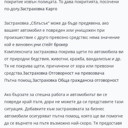
покритие извън полицата. То дава покритията, посочени
по-долу.
Застраховка Карго
Застраховка „Сблъсък“ може да бъде предявена, ако
вашият автомобил е повреден или унищожен при
произшествие с друго превозно средство; няма значение
кой е виновен.
уни стейт брокер
Комплексната застраховка покрива щети по автомобила ви
от природни бедствия, животни, кражба, вандализъм и др.
Тя не покрива щети, причинени от хора или превозни
средства.
Застраховка Отговорност на превозвача
Пътна помощ.
Застраховка Обща гражданска отговорност
Ако бързате за спешна работа и автомобилът ви се
повреди край пътя, дори не можете да си представите тази
ситуация. Добавките към застраховката за бизнес
автомобили осигуряват пътна помощ, която ще ви помогне
да се върнете на пътя възможно най-скоро. Тя предоставя