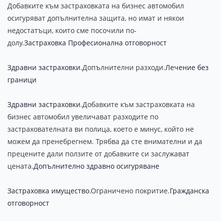
Добавките към застраховката на бизнес автомобил
осигуряват допълнителна защита, но имат и някои
недостатъци, които сме посочили по-
долу.
Застраховка Професионална отговорност
Здравни застраховки
.Допълнителни разходи.
Лечение без
граници
Здравни застраховки
.Добавките към застраховката на
бизнес автомобил увеличават разходите по
застрахователната ви полица, което е минус, който не
можем да пренебрегнем. Трябва да сте внимателни и да
прецените дали ползите от добавките си заслужават
цената.
Допълнително здравно осигуряване
Застраховка имущество
.Ограничено покритие.
Гражданска
отговорност