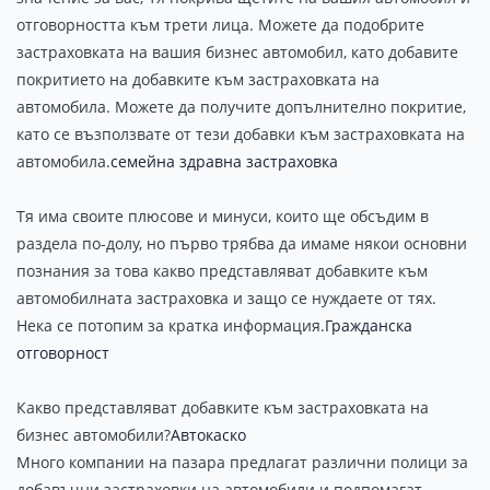
отговорността към трети лица. Можете да подобрите
застраховката на вашия бизнес автомобил, като добавите
покритието на добавките към застраховката на
автомобила. Можете да получите допълнително покритие,
като се възползвате от тези добавки към застраховката на
автомобила.
семейна здравна застраховка
Тя има своите плюсове и минуси, които ще обсъдим в
раздела по-долу, но първо трябва да имаме някои основни
познания за това какво представляват добавките към
автомобилната застраховка и защо се нуждаете от тях.
Нека се потопим за кратка информация.
Гражданска
отговорност
Какво представляват добавките към застраховката на
бизнес автомобили?
Автокаско
Много компании на пазара предлагат различни полици за
добавъчни застраховки на автомобили и подпомагат