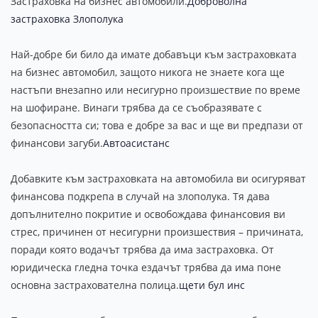
Застраховка на бизнес автомобили.
Доброволна
застраховка Злополука
Най-добре би било да имате добавъци към застраховката
на бизнес автомобил, защото никога не знаете кога ще
настъпи внезапно или несигурно произшествие по време
на шофиране. Винаги трябва да се съобразявате с
безопасността си; това е добре за вас и ще ви предпази от
финансови загуби.
Автоасистанс
Добавките към застраховката на автомобила ви осигуряват
финансова подкрепа в случай на злополука. Тя дава
допълнително покритие и освобождава финансовия ви
стрес, причинен от несигурни произшествия – причината,
поради която водачът трябва да има застраховка. От
юридическа гледна точка ездачът трябва да има поне
основна застрахователна полица.
щети бул инс