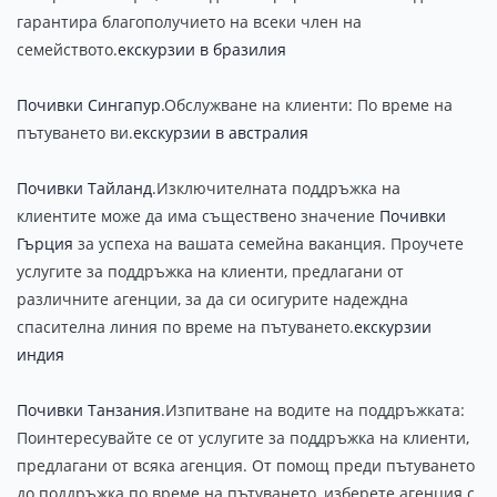
гарантира благополучието на всеки член на
семейството.
екскурзии в бразилия
Почивки Сингапур
.Обслужване на клиенти: По време на
пътуването ви.
екскурзии в австралия
Почивки Тайланд
.Изключителната поддръжка на
клиентите може да има съществено значение
Почивки
Гърция
за успеха на вашата семейна ваканция. Проучете
услугите за поддръжка на клиенти, предлагани от
различните агенции, за да си осигурите надеждна
спасителна линия по време на пътуването.
екскурзии
индия
Почивки Танзания
.Изпитване на водите на поддръжката:
Поинтересувайте се от услугите за поддръжка на клиенти,
предлагани от всяка агенция. От помощ преди пътуването
до поддръжка по време на пътуването, изберете агенция с