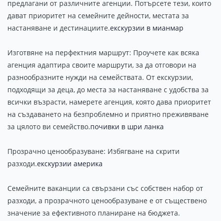
предлагани от различните агенции. Потърсете тези, които
дават приоритет на семейните дейности, местата за
настаняване и дестинациите.
екскурзии в мианмар
Изготвяне на перфектния маршрут: Проучете как всяка
агенция адаптира своите маршрути, за да отговори на
разнообразните нужди на семействата. От екскурзии,
подходящи за деца, до места за настаняване с удобства за
всички възрасти, намерете агенция, която дава приоритет
на създаването на безпроблемно и приятно преживяване
за цялото ви семейство.
почивки в шри ланка
Прозрачно ценообразуване: Избягване на скрити
разходи.
екскурзии америка
Семейните ваканции са свързани със собствен набор от
разходи, а прозрачното ценообразуване е от съществено
значение за ефективното планиране на бюджета.