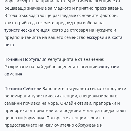
море, изборът на правилната туристическа агенция е от
решаващо значение за гладкото и приятно преживяване.
В това ръководство ще разгледаме основните фактори,
които трябва да вземете предвид при избора на
туристическа агенция
, която да отговаря на нуждите и
предпочитанията на вашето семейство.
екскурзии в коста
рика
Почивки Португалия
.Репутацията е от значение:
Разкриване на най-добре оценените агенции.
екскурзии
армения
Почивки Сейшели
.Започнете пътуването си, като проучите
реномирани туристически агенции, специализирани в
семейни почивки на море. Онлайн отзиви, препоръки и
препоръки от приятели или роднини могат да предоставят
ценна информация. Потърсете агенции с опит в
предоставянето на изключително обслужване и