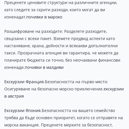
Преценете ценовите структури на различните агенции,
като следите за скрити разходи, които могат да ви
изненадат.
почивки в мароко
Разшифроване на разходите: Разделете разходите,
свързани с всеки пакет. Вземете предвид аспекти като
настаняване, храна, дейности и всякакви допълнителни
такси. Прозрачната агенция ви гарантира, че можете да
планирате бюджета си точно, без неочаквани финансови
изненади.
почивки в малдиви
Екскурзии Франция
.Безопасността на първо място:
Осигуряване на безопасно морско приключение.
екскурзии
в австрия
Екскурзии Япония
.Безопасността на вашето семейство
трябва да бъде основен приоритет, когато се отправяте на
морска ваканция. Преценете мерките за безопасност,