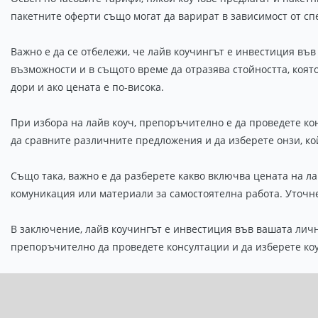
пакетните оферти също могат да варират в зависимост от с
Важно е да се отбележи, че лайв коучингът е инвестиция въ
възможности и в същото време да отразява стойността, която
дори и ако цената е по-висока.
При избора на лайв коуч, препоръчително е да проведете ко
да сравните различните предложения и да изберете онзи, к
Също така, важно е да разберете какво включва цената на л
комуникация или материали за самостоятелна работа. Уточн
В заключение, лайв коучингът е инвестиция във вашата личн
препоръчително да проведете консултации и да изберете коу