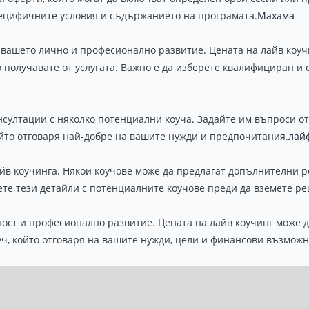
пецифичните условия и съдържанието на програмата.
Махама
в вашето лично и професионално развитие. Цената на лайв коуч
 получавате от услугата. Важно е да изберете квалифициран и 
нсултации с няколко потенциални коуча. Задайте им въпроси от
ойто отговаря най-добре на вашите нужди и предпочитания.
лай
айв коучинга. Някои коучове може да предлагат допълнителни р
ете тези детайли с потенциалните коучове преди да вземете р
ост и професионално развитие. Цената на лайв коучинг може д
ч, който отговаря на вашите нужди, цели и финансови възможн