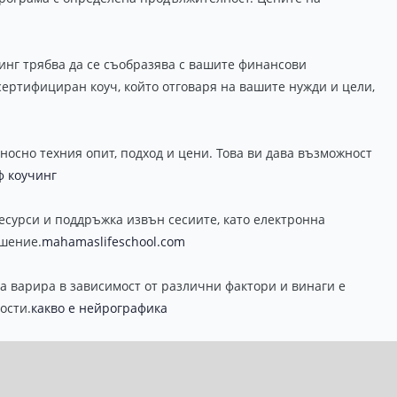
инг трябва да се съобразява с вашите финансови
сертифициран коуч, който отговаря на вашите нужди и цели,
носно техния опит, подход и цени. Това ви дава възможност
ф коучинг
есурси и поддръжка извън сесиите, като електронна
ешение.
mahamaslifeschool.com
а варира в зависимост от различни фактори и винаги е
ости.
какво е нейрографика