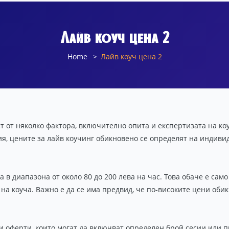
Лайв коуч цена 2
Home
Лайв коуч цена 2
ст от няколко фактора, включително опита и експертизата на к
ия, цените за лайв коучинг обикновено се определят на индиви
 в диапазона от около 80 до 200 лева на час. Това обаче е сам
а на коуча. Важно е да се има предвид, че по-високите цени об
и оферти, които могат да включват определен брой сесии или 