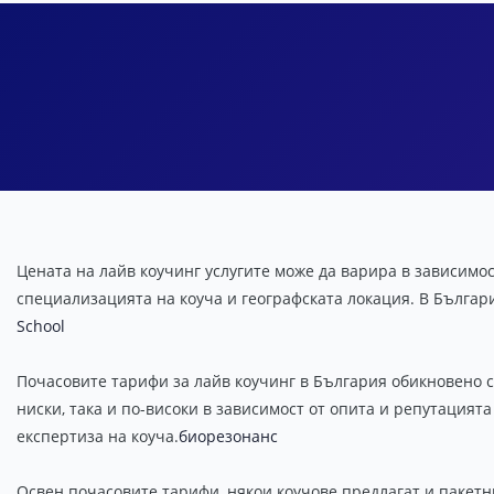
Цената на лайв коучинг услугите може да варира в зависимо
специализацията на коуча и географската локация. В Българ
School
Почасовите тарифи за лайв коучинг в България обикновено са
ниски, така и по-високи в зависимост от опита и репутацият
експертиза на коуча.
биорезонанс
Освен почасовите тарифи, някои коучове предлагат и пакетн