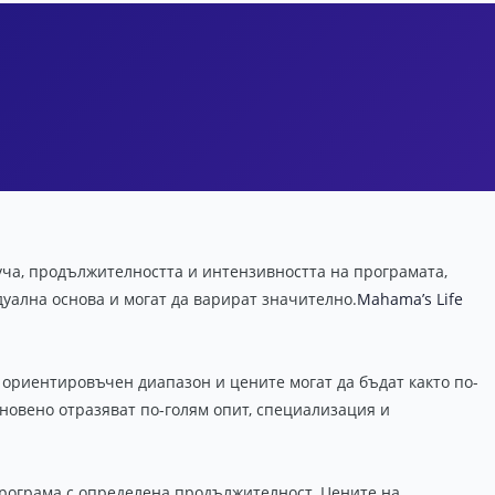
оуча, продължителността и интензивността на програмата,
дуална основа и могат да варират значително.
Mahama’s Life
о ориентировъчен диапазон и цените могат да бъдат както по-
икновено отразяват по-голям опит, специализация и
програма с определена продължителност. Цените на