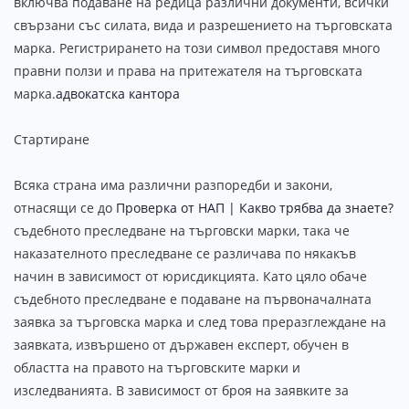
включва подаване на редица различни документи, всички
свързани със силата, вида и разрешението на търговската
марка. Регистрирането на този символ предоставя много
правни ползи и права на притежателя на търговската
марка.
адвокатска кантора
Стартиране
Всяка страна има различни разпоредби и закони,
отнасящи се до
Проверка от НАП | Какво трябва да знаете?
съдебното преследване на търговски марки, така че
наказателното преследване се различава по някакъв
начин в зависимост от юрисдикцията. Като цяло обаче
съдебното преследване е подаване на първоначалната
заявка за търговска марка и след това преразглеждане на
заявката, извършено от държавен експерт, обучен в
областта на правото на търговските марки и
изследванията. В зависимост от броя на заявките за