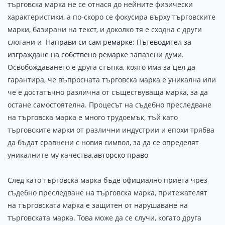
търговска марка не се отнася до нейните физически
характеристики, а по-скоро се фокусира върху търговските
марки, базирани на текст, и доколко тя е сходна с други
слогани и
Направи си сам ремарке: Пътеводител за
изграждане на собствено ремарке
запазени думи.
Освобождаването е друга стъпка, която има за цел да
гарантира, че въпросната търговска марка е уникална или
че е достатъчно различна от съществуваща марка, за да
остане самостоятелна. Процесът на съдебно преследване
на търговска марка е много трудоемък, тъй като
търговските марки от различни индустрии и епохи трябва
да бъдат сравнени с новия символ, за да се определят
уникалните му качества.
авторско право
След като търговска марка бъде официално приета чрез
съдебно преследване на търговска марка, притежателят
на търговската марка е защитен от нарушаване на
търговската марка. Това може да се случи, когато друга