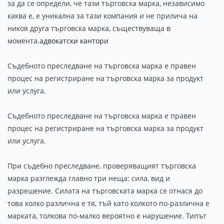
за да се определи, че тази търговска марка, независимо
каква е, е уникална за тази компания и не прилича на
никоя друга търговска марка, съществуваща в
момента.
адвокатски кантори
Съдебното преследване на търговска марка е правен
процес на регистриране на търговска марка за продукт
или услуга.
Съдебното преследване на търговска марка е правен
процес на регистриране на търговска марка за продукт
или услуга.
При съдебно преследване, проверяващият търговска
марка разглежда главно три неща: сила, вид и
разрешение. Силата на търговската марка се отнася до
това колко различна е тя, тъй като колкото по-различна е
марката, толкова по-малко вероятно е нарушение. Типът