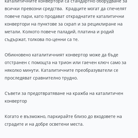
каталитичните конвертори са стандартно оборудване за
всички превозни средства. Крадците могат да спечелят
повече пари, като продават откраднатите каталитични
конвертори на пунктове за скрап и за рециклиране на
метали. Колкото повече паладий, платина и родий
съдържат, толкова по-ценни са те.
Обикновено каталитичният конвертор може да бъде
отстранен с помощта на трион или гаечен ключ само за
няколко минути. Каталитичните преобразуватели се
проследяват сравнително трудно.
Съвети за предотвратяване на кражба на каталитичен
конвертор
Когато е възможно, паркирайте близо до входовете на
сградите и на добре осветени места.