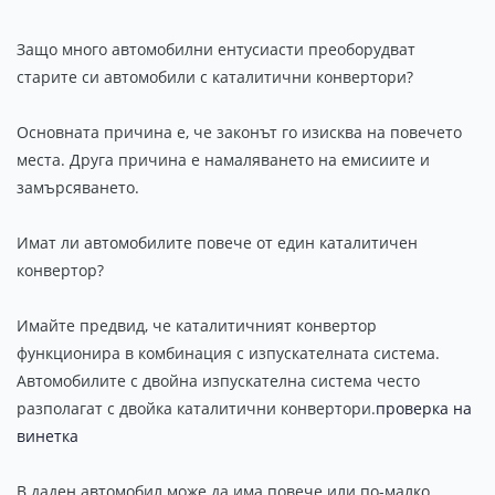
Защо много автомобилни ентусиасти преоборудват
старите си автомобили с каталитични конвертори?
Основната причина е, че законът го изисква на повечето
места. Друга причина е намаляването на емисиите и
замърсяването.
Имат ли автомобилите повече от един каталитичен
конвертор?
Имайте предвид, че каталитичният конвертор
функционира в комбинация с изпускателната система.
Автомобилите с двойна изпускателна система често
разполагат с двойка каталитични конвертори.
проверка на
винетка
В даден автомобил може да има повече или по-малко