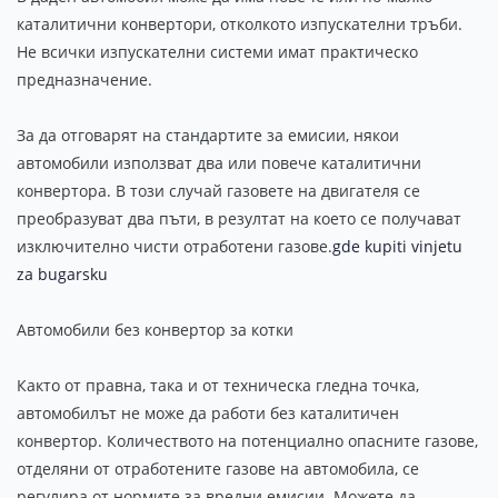
каталитични конвертори, отколкото изпускателни тръби.
Не всички изпускателни системи имат практическо
предназначение.
За да отговарят на стандартите за емисии, някои
автомобили използват два или повече каталитични
конвертора. В този случай газовете на двигателя се
преобразуват два пъти, в резултат на което се получават
изключително чисти отработени газове.
gde kupiti vinjetu
za bugarsku
Автомобили без конвертор за котки
Както от правна, така и от техническа гледна точка,
автомобилът не може да работи без каталитичен
конвертор. Количеството на потенциално опасните газове,
отделяни от отработените газове на автомобила, се
регулира от нормите за вредни емисии. Можете да