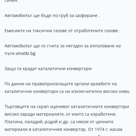
силен.
Автомобилът ще бъде по-груб за шофиране .
Емисиите на токсични газове от отработените газове .
Автомобилът ще се счита за негоден за използване на
пътя.
vinetki.bg
Защо се крадат каталитични конвертори
По данни на правоприлагащите органи кражбите на
каталитични конвертори са на изключително високо ниво.
Търговците на скрап оценяват каталитичните конвертори
високо заради материалите, от които са изработени.
Платина, паладий, родий и др. са някои от ценните
материали в каталитичния конвертор. От 1974 г. насам