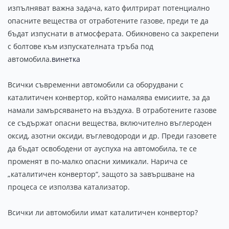
изпълняват важна задача, като филтрират потенциално
опасните вещества от отработените газове, преди те да
бъдат изпуснати в атмосферата. Обикновено са закрепени
с болтове към изпускателната тръба под
автомобила.
винетка
Всички съвременни автомобили са оборудвани с
каталитичен конвертор, който намалява емисиите, за да
намали замърсяването на въздуха. В отработените газове
се съдържат опасни вещества, включително въглероден
оксид, азотни оксиди, въглеводороди и др. Преди газовете
да бъдат освободени от ауспуха на автомобила, те се
променят в по-малко опасни химикали. Нарича се
„каталитичен конвертор“, защото за завършване на
процеса се използва катализатор.
Всички ли автомобили имат каталитичен конвертор?