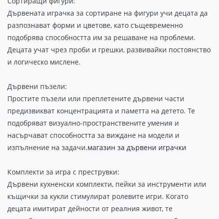
Сортиращи фигури:
Дървената играчка за сортиране на фигури учи децата да
разпознават форми и цветове, като същевременно
подобрява способността им за решаване на проблеми.
Децата учат чрез проби и грешки, развивайки постоянство
и логическо мислене.
Дървени пъзели:
Простите пъзели или преплетените дървени части
предизвикват концентрацията и паметта на детето. Те
подобряват визуално-пространствените умения и
насърчават способността за виждане на модели и
изпълнение на задачи.
магазин за дървени играчки
Комплекти за игра с преструвки:
Дървени кухненски комплекти, пейки за инструменти или
къщички за кукли стимулират ролевите игри. Когато
децата имитират дейности от реалния живот, те