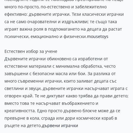
много по-просто, по-естествено и забележително
ефективно: дървените играчки. Тези класически играчки
са не само очарователни и издръжливи; те също така
играят важна роля в подпомагането на децата да растат
психически, емоционално и физически.
mousetoys
Естествен избор за учене
Дървените играчки обикновено са изработени от
естествени материали с минимална обработка, често
завършени с безопасни масла или бои. За разлика от
много съвременни играчки, които заливат децата със
светлини и звуци, дървените играчки насърчават играта с
отворен край. Те не диктуват какво трябва да прави детето;
вместо това те насърчават въображението и
креативността. Едно просто дървено блокче може да се
превърне в кола, сграда или дори космически кораб в
ръцете на детето.
дървени играчки