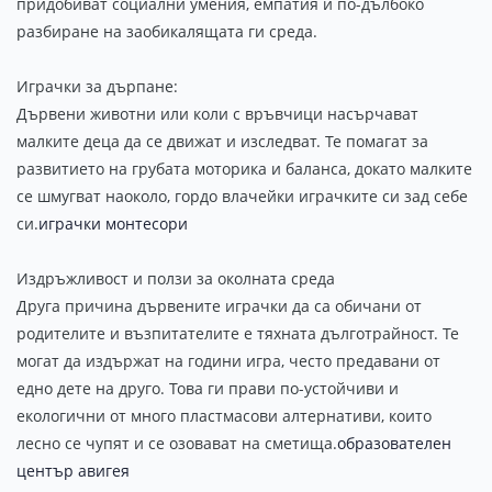
придобиват социални умения, емпатия и по-дълбоко
разбиране на заобикалящата ги среда.
Играчки за дърпане:
Дървени животни или коли с връвчици насърчават
малките деца да се движат и изследват. Те помагат за
развитието на грубата моторика и баланса, докато малките
се шмугват наоколо, гордо влачейки играчките си зад себе
си.
играчки монтесори
Издръжливост и ползи за околната среда
Друга причина дървените играчки да са обичани от
родителите и възпитателите е тяхната дълготрайност. Те
могат да издържат на години игра, често предавани от
едно дете на друго. Това ги прави по-устойчиви и
екологични от много пластмасови алтернативи, които
лесно се чупят и се озовават на сметища.
образователен
център авигея