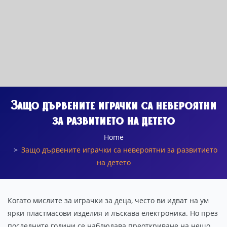
Защо дървените играчки са невероятни
за развитието на детето
Home
Защо дървените играчки са невероятни за развитието
на детето
Когато мислите за играчки за деца, често ви идват на ум
ярки пластмасови изделия и лъскава електроника. Но през
последните години се наблюдава преоткриване на нещо