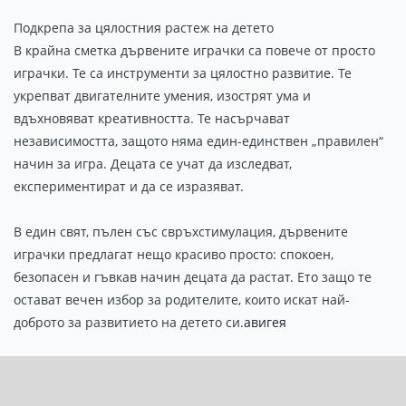
Подкрепа за цялостния растеж на детето
В крайна сметка дървените играчки са повече от просто
играчки. Те са инструменти за цялостно развитие. Те
укрепват двигателните умения, изострят ума и
вдъхновяват креативността. Те насърчават
независимостта, защото няма един-единствен „правилен“
начин за игра. Децата се учат да изследват,
експериментират и да се изразяват.
В един свят, пълен със свръхстимулация, дървените
играчки предлагат нещо красиво просто: спокоен,
безопасен и гъвкав начин децата да растат. Ето защо те
остават вечен избор за родителите, които искат най-
доброто за развитието на детето си.
авигея