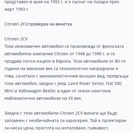
представен в края на 1992 г. и е пуснат на пазара през
март 1993 г.
Citroen 2CV.
проверка на винетка
Citroen 2CV
Този икономичен автомобил се произвежда от френската
автомобилна компания Citroen от 1948 до 1990 г. и се
продава почти изцяло в Европа. Тези автомобили от 80-те
години на миналия век са технологично напреднали и
това, съчетано с минималистичния външен вид, превръща
този автомобил, заедно с Jeep, Land Rover Series, Fiat 500,
Mini и Volkswagen Beetle, в един от онези наистина
емблематични автомобили на XX век.
Заедно с тези автомобили Citroen 2CV винаги ще бъде
запомнен с необичайната си каросерия. Той е проектиран
за ниска цена, простота на използване, гъвкавост,