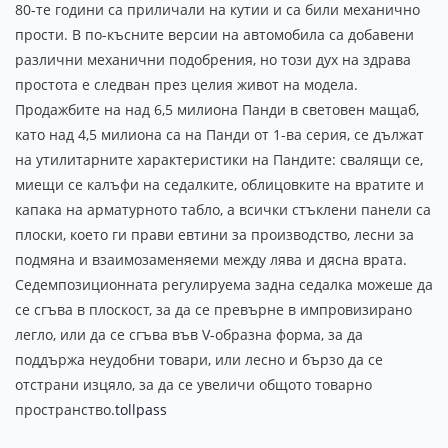
80-те години са приличали на кутии и са били механично
прости. В по-късните версии на автомобила са добавени
различни механични подобрения, но този дух на здрава
простота е следван през целия живот на модела.
Продажбите на над 6,5 милиона Панди в световен мащаб,
като над 4,5 милиона са на Панди от 1-ва серия, се дължат
на утилитарните характеристики на Пандите: свалящи се,
миещи се калъфи на седалките, облицовките на вратите и
капака на арматурното табло, а всички стъклени панели са
плоски, което ги прави евтини за производство, лесни за
подмяна и взаимозаменяеми между лява и дясна врата.
Седемпозиционната регулируема задна седалка можеше да
се сгъва в плоскост, за да се превърне в импровизирано
легло, или да се сгъва във V-образна форма, за да
поддържа неудобни товари, или лесно и бързо да се
отстрани изцяло, за да се увеличи общото товарно
пространство.
tollpass