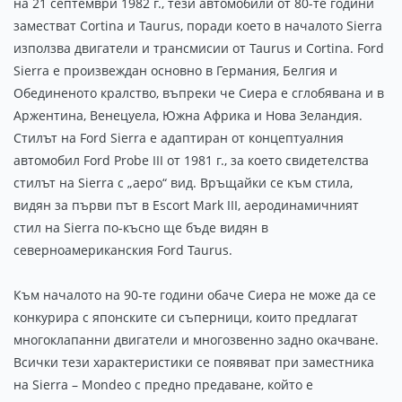
на 21 септември 1982 г., тези автомобили от 80-те години
заместват Cortina и Taurus, поради което в началото Sierra
използва двигатели и трансмисии от Taurus и Cortina. Ford
Sierra е произвеждан основно в Германия, Белгия и
Обединеното кралство, въпреки че Сиера е сглобявана и в
Аржентина, Венецуела, Южна Африка и Нова Зеландия.
Стилът на Ford Sierra е адаптиран от концептуалния
автомобил Ford Probe III от 1981 г., за което свидетелства
стилът на Sierra с „аеро“ вид. Връщайки се към стила,
видян за първи път в Escort Mark III, аеродинамичният
стил на Sierra по-късно ще бъде видян в
северноамериканския Ford Taurus.
Към началото на 90-те години обаче Сиера не може да се
конкурира с японските си съперници, които предлагат
многоклапанни двигатели и многозвенно задно окачване.
Всички тези характеристики се появяват при заместника
на Sierra – Mondeo с предно предаване, който е