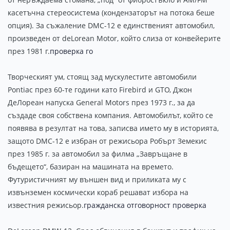
касетъчна стереосистема (кондензаторът на потока беше
опция). За съжаление DMC-12 е единственият автомобил,
произведен от deLorean Motor, който слиза от конвейерите
през 1981 г.
проверка го
Творческият ум, стоящ зад мускулестите автомобили
Pontiac през 60-те години като Firebird и GTO, Джон
ДеЛореан напуска General Motors през 1973 г., за да
създаде своя собствена компания. Автомобилът, който се
появява в резултат на това, записва името му в историята,
защото DMC-12 е избран от режисьора Робърт Земекис
през 1985 г. за автомобил за филма „Завръщане в
бъдещето“, базиран на машината на времето.
Футуристичният му външен вид и приликата му с
извънземен космически кораб решават избора на
известния режисьор.
гражданска отговорност проверка