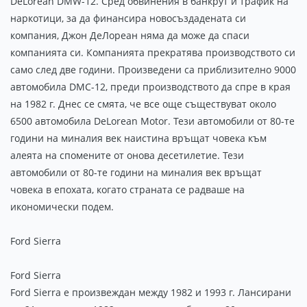
DeLorean DMW-12. Сред обвинения в банкрут и трафик на
наркотици, за да финансира новосъздадената си
компания, Джон ДеЛореан няма да може да спаси
компанията си. Компанията прекратява производството си
само след две години. Произведени са приблизително 9000
автомобила DMC-12, преди производството да спре в края
на 1982 г. Днес се смята, че все още съществуват около
6500 автомобила DeLorean Motor. Тези автомобили от 80-те
години на миналия век наистина връщат човека към
алеята на спомените от онова десетилетие. Тези
автомобили от 80-те години на миналия век връщат
човека в епохата, когато страната се радваше на
икономически подем.
Ford Sierra
Ford Sierra
Ford Sierra е произвеждан между 1982 и 1993 г. Лансирани