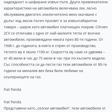
надеждност и шофиране извън пътя. Други привлекателни
характеристики на автомобила включваха лек, лесно
обслужваем двигател, изключително меко окачване с
дълъг ход, висок пътен просвет и за извънгабаритни
товари – широк като автомобил платнищен покрив. Citroen
2CV се отличава с едно от най-малките тегла от всички
автомобили, произвеждани някога през 80-те години. От
1948 г. до годината, в която е спрян от производство,
теглото му е около 1100 кг. Скоростта му само се удвоява –
от 40 мили в час до 75 мили в час при по-късните модели.
Със способността си да пести газ тези автомобили от 80-те
години на миналия век биха били любими на
скъперниците на газ.
Fiat Panda
Fiat Panda
Представени като „селски автомобил“, тези автомобили от