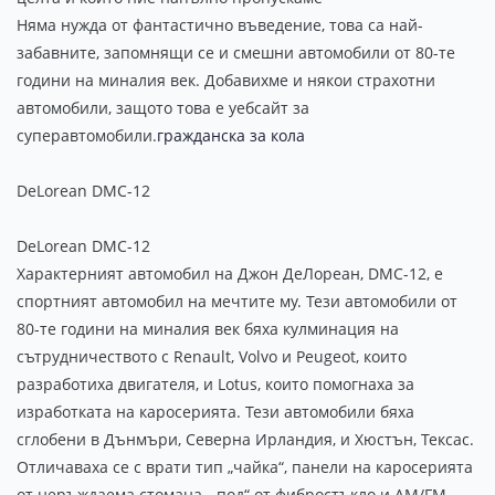
Няма нужда от фантастично въведение, това са най-
забавните, запомнящи се и смешни автомобили от 80-те
години на миналия век. Добавихме и някои страхотни
автомобили, защото това е уебсайт за
суперавтомобили.
гражданска за кола
DeLorean DMC-12
DeLorean DMC-12
Характерният автомобил на Джон ДеЛореан, DMC-12, е
спортният автомобил на мечтите му. Тези автомобили от
80-те години на миналия век бяха кулминация на
сътрудничеството с Renault, Volvo и Peugeot, които
разработиха двигателя, и Lotus, които помогнаха за
изработката на каросерията. Тези автомобили бяха
сглобени в Дънмъри, Северна Ирландия, и Хюстън, Тексас.
Отличаваха се с врати тип „чайка“, панели на каросерията
от неръждаема стомана, „под“ от фибростъкло и AM/FM