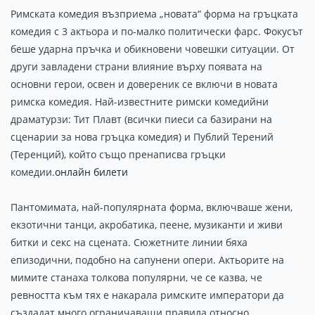
Римската комедия възприема „новата“ форма на гръцката
комедия с 3 актьора и по-малко политически фарс. Фокусът
беше ударна пръчка и обикновени човешки ситуации. От
други завладени страни влияние върху появата на
основни герои, освен и довереник се включи в новата
римска комедия. Най-известните римски комедийни
драматурзи: Тит Плавт (всички пиеси са базирани на
сценарии за нова гръцка комедия) и Публий Терений
(Теренций), който също пренаписва гръцки
комедии.
онлайн билети
Пантомимата, най-популярната форма, включваше жени,
екзотични танци, акробатика, пеене, музиканти и живи
битки и секс на сцената. Сюжетните линии бяха
епизодични, подобно на сапунени опери. Актьорите на
мимите станаха толкова популярни, че се казва, че
ревността към тях е накарала римските императори да
създадат много ограничаващи правила относно