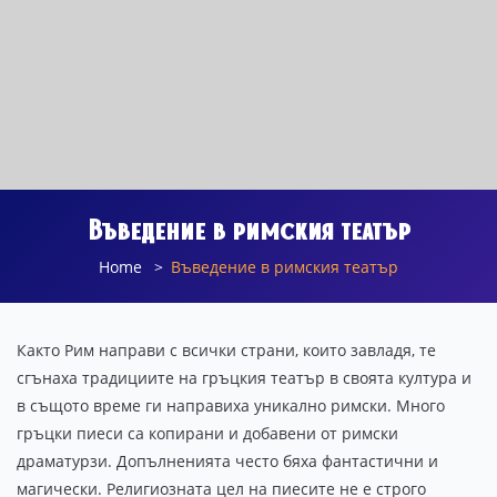
Въведение в римския театър
Home
Въведение в римския театър
Както Рим направи с всички страни, които завладя, те
сгънаха традициите на гръцкия театър в своята култура и
в същото време ги направиха уникално римски. Много
гръцки пиеси са копирани и добавени от римски
драматурзи. Допълненията често бяха фантастични и
магически. Религиозната цел на пиесите не е строго