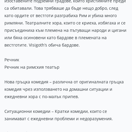
изоставените подземни градове, които християните преди
са обитавали. Това трябваше да бъде нещо добро, след
като ордите от вестготи разграбиха Рим и убиха много
римляни. Театралните хора, които се криеха, избягаха и се
присъединиха към племена на пътуващи народи и цигани
или бяха осиновени като бардове в племената на
вестготите. Visigoth’s обича бардове.
Речник
Речник на римския театър
Нова гръцка комедия – различна от оригиналната гръцка
комедия чрез използването на домашни ситуации и
ежедневни хора с по-малък припев.
Ситуационни комедии – Кратки комедии, които се
занимават с ежедневни проблеми и недоразумения.