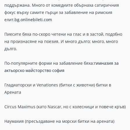
поддържана. Много от комедиите обърнаха сатиричния
фокус върху самите гърци за забавление на римския
елит.
bg.onlinebileti.com
Пиесите бяха по-скоро четени на глас и в застой, подобно
на произнасяне на поезия. И много дълго; много, много
дълго.
По-популярните форми на забавление бяха:
гимназия за
актьорско майсторство софия
Гладиаторски и Venationes (битки с животни) битки в
Арената
Circus Maximus (като Nascar, но с колесници и повече кръв)
Наумахия (пресъздаване на морски битки на арената)