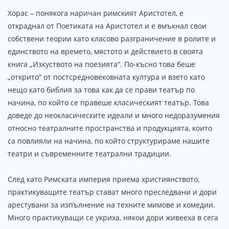
Хорас – понякога наричан римският Аристотел, е
откраднал от Поетиката на Аристотел и е вмъкнал свои
собствени теории като класово разграничение в ролите и
единството на времето, мястото и действието в своята
книга „Изкуството на поезията“. По-късно това беше
„открито“ от постсредновековната култура и взето като
нещо като библия за това как да се прави театър по
начина, по който се правеше класическият театър. Това
доведе до неокласическите идеали и много недоразумения
относно театралните пространства и продукцията, които
са повлияли на начина, по който структурираме нашите
театри и съвременните театрални традиции.
След като Римската империя приема християнството,
практикуващите театър стават много преследвани и дори
арестувани за изпълнение на техните мимове и комедии.
Много практикуващи се укриха, някои дори живееха в сега