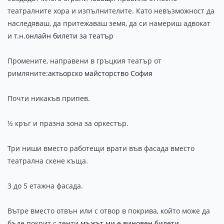
театралните хора и изпълнителите. Като невъзможност да
наследяваш, да притежаваш земя, да си намериш адвокат
и т.н.
онлайн билети за театър
Промените, направени в гръцкия театър от
римляните:
актьорско майсторство София
Почти никакъв припев.
½ кръг и празна зона за оркестър.
Три ниши вместо работещи врати във фасада вместо
театрална скене къща.
3 до 5 етажна фасада.
Вътре вместо отвън или с отвор в покрива, който може да
бъде покрит с тенти.
мъжът ми е виновен билети