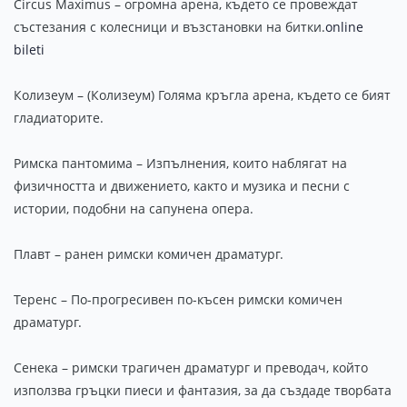
Circus Maximus – огромна арена, където се провеждат
състезания с колесници и възстановки на битки.
online
bileti
Колизеум – (Колизеум) Голяма кръгла арена, където се бият
гладиаторите.
Римска пантомима – Изпълнения, които наблягат на
физичността и движението, както и музика и песни с
истории, подобни на сапунена опера.
Плавт – ранен римски комичен драматург.
Теренс – По-прогресивен по-късен римски комичен
драматург.
Сенека – римски трагичен драматург и преводач, който
използва гръцки пиеси и фантазия, за да създаде творбата